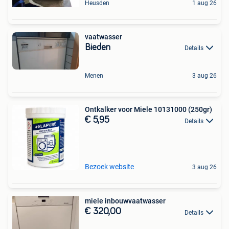
Heusden
1 aug 26
vaatwasser
Bieden
Details
Menen
3 aug 26
Ontkalker voor Miele 10131000 (250gr)
€ 5,95
Details
Bezoek website
3 aug 26
miele inbouwvaatwasser
€ 320,00
Details