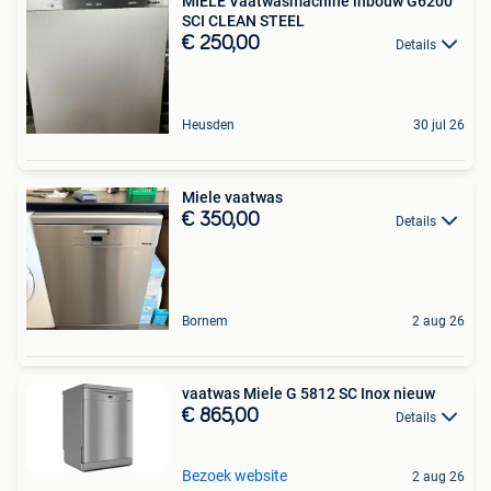
MIELE Vaatwasmachine inbouw G6200
SCI CLEAN STEEL
€ 250,00
Details
Heusden
30 jul 26
Miele vaatwas
€ 350,00
Details
Bornem
2 aug 26
vaatwas Miele G 5812 SC Inox nieuw
€ 865,00
Details
Bezoek website
2 aug 26