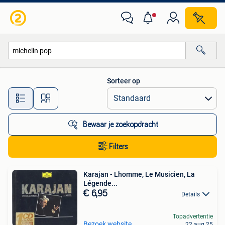
Alle categorieën…
Sorteer op
Alle afstanden…
Bewaar je zoekopdracht
Filters
Karajan - Lhomme, Le Musicien, La
Légende...
€ 6,95
Details
Topadvertentie
Bezoek website
22 aug 25