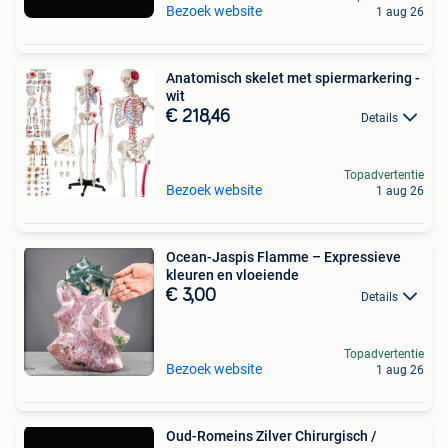
Bezoek website
1 aug 26
Anatomisch skelet met spiermarkering -
wit
€ 218,46
Details
Topadvertentie
Bezoek website
1 aug 26
Ocean-Jaspis Flamme – Expressieve
kleuren en vloeiende
€ 3,00
Details
Topadvertentie
Bezoek website
1 aug 26
Oud-Romeins Zilver Chirurgisch /