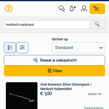
Alle categorieën…
Sorteer op
Alle afstanden…
Bewaar je zoekopdracht
Filters
Oud-Romeins Zilver Chirurgisch /
Medisch hulpmiddel
€ 1,00
Details
Topadvertentie