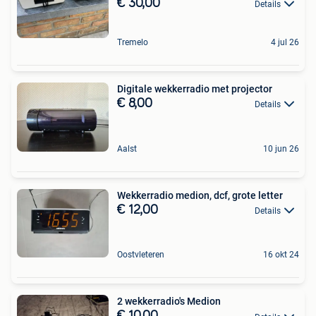
€ 30,00
Details
Tremelo
4 jul 26
Digitale wekkerradio met projector
€ 8,00
Details
Aalst
10 jun 26
Wekkerradio medion, dcf, grote letter
€ 12,00
Details
Oostvleteren
16 okt 24
2 wekkerradio's Medion