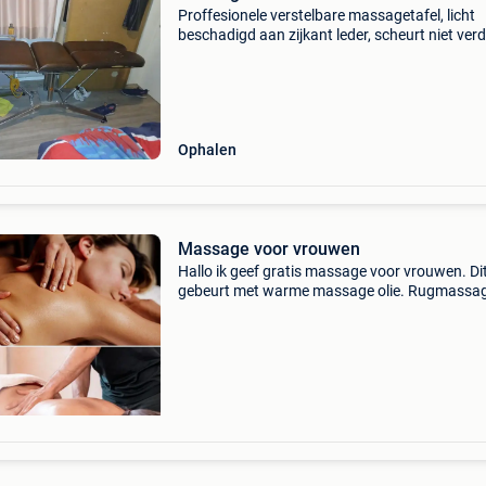
Proffesionele verstelbare massagetafel, licht
beschadigd aan zijkant leder, scheurt niet verd
staat is goed
Ophalen
Massage voor vrouwen
Hallo ik geef gratis massage voor vrouwen. Di
gebeurt met warme massage olie. Rugmassa
techniek voet massage volledig lichaam, u gee
aan wat u liefst verkiest. Voorlopig gebeurt di
bed een ta