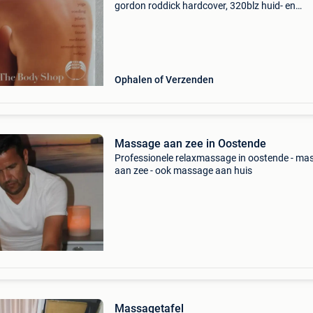
gordon roddick hardcover, 320blz huid- en
haarverzorging, tai chi, yoga, voeding, pilates,
massage, fitness, &#39; bevat honderden zali
ideeën om je goed
Ophalen of Verzenden
Massage aan zee in Oostende
Professionele relaxmassage in oostende - ma
aan zee - ook massage aan huis
Massagetafel