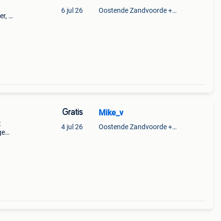
6 jul 26
Oostende Zandvoorde +Oostende
er, de
Gratis
Mike_v
t
4 jul 26
Oostende Zandvoorde +Oostende
ge
ft
t op