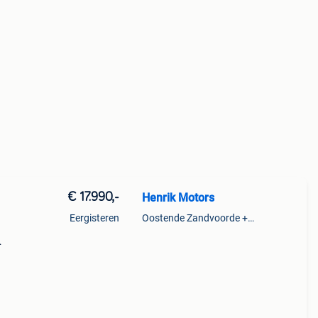
€ 17.990,-
Henrik Motors
Eergisteren
Oostende Zandvoorde +Oostende
uw!