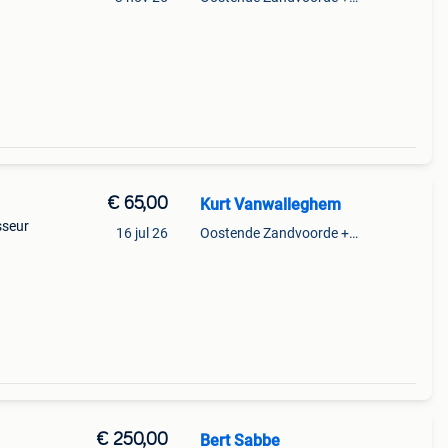
ge
€ 65,00
Kurt Vanwalleghem
sseur
16 jul 26
Oostende Zandvoorde +Oostende
€ 250,00
Bert Sabbe