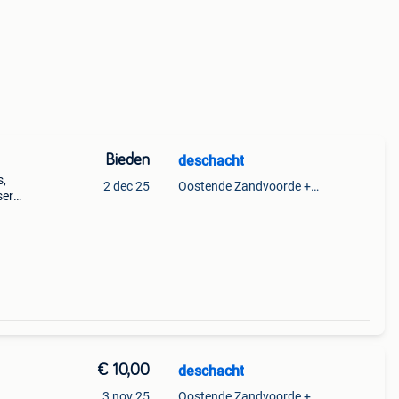
Bieden
deschacht
s,
2 dec 25
Oostende Zandvoorde +Oostende
ser
tvin
€ 10,00
deschacht
3 nov 25
Oostende Zandvoorde +Oostende