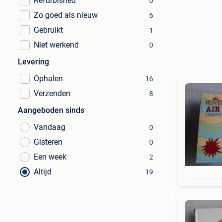
Refurbished
0
Zo goed als nieuw
6
Gebruikt
1
Niet werkend
0
Levering
Ophalen
16
Verzenden
8
Aangeboden sinds
Vandaag
0
Gisteren
0
Een week
2
Altijd
19