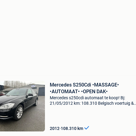
Mercedes S250Cdi •MASSAGE•
•AUTOMAAT• •OPEN DAK•
Mercedes s250cdi automaat te koop! Bj:
21/05/2012 km: 108.310 Belgisch voertuig &
afkomstig van de eerste eigenaar! Perfect
onderhouden! Wagen rijdt en schakelt als nie
Zeer propere staat &
2012
108.310
km