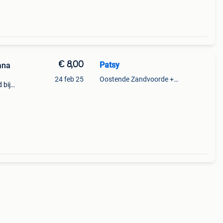
€ 8,00
Patsy
ana
24 feb 25
Oostende Zandvoorde +Oostende
 bij