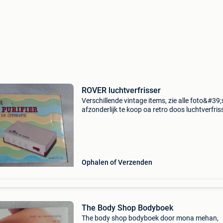
ROVER luchtverfrisser
Verschillende vintage items, zie alle foto&#39;
afzonderlijk te koop oa retro doos luchtverfris
rover sisan jet set - bonensnijder - chicco
verwarmbord - gardena junior carl telefoon lijs
Ophalen of Verzenden
The Body Shop Bodyboek
The body shop bodyboek door mona mehan,