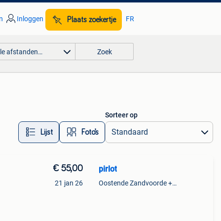
n
Inloggen
FR
Plaats zoekertje
lle afstanden…
Zoek
Sorteer op
Lijst
Foto’s
€ 55,00
pirlot
21 jan 26
Oostende Zandvoorde +Oostende