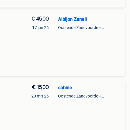
€ 45,00
Albijon Zeneli
17 jun 26
Oostende Zandvoorde +Oostende
€ 15,00
sabine
20 mrt 26
Oostende Zandvoorde +Oostende