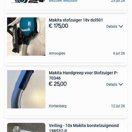
Bezoek website
25 jul 26
Makita stofzuiger 18v dcl501
€ 175,00
Details
Amougies
6 jul 26
Makita Handgreep voor Stofzuiger P-
70346
€ 25,00
Details
Kortenberg
12 jul 26
Veiling - 10x Makita borstelzuigmond
198537-0