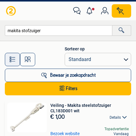
Alle categorieën…
Sorteer op
Alle afstanden…
Bewaar je zoekopdracht
Filters
Veiling - Makita steelstofzuiger
CL183D001 wit
€ 1,00
Details
Topadvertentie
Bezoek website
Vandaag