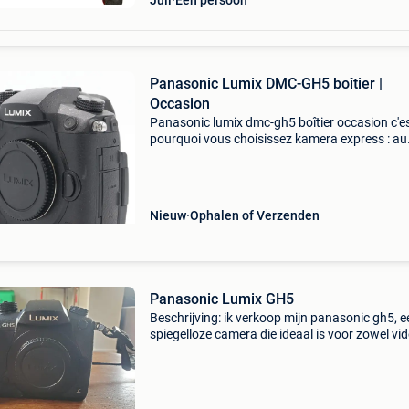
Juli
Eén persoon
Panasonic Lumix DMC-GH5 boîtier |
Occasion
Panasonic lumix dmc-gh5 boîtier occasion c'e
pourquoi vous choisissez kamera express : au
moins 12 mois de garantie* sur les produits
d'occasion livraison gratuite à partir de 100,- 9
magasi
Nieuw
Ophalen of Verzenden
Panasonic Lumix GH5
Beschrijving: ik verkoop mijn panasonic gh5, e
spiegelloze camera die ideaal is voor zowel vi
als fotografie. Zeer robuust en krachtig, perfe
voor veeleisende makers van inhoud, videoma
of