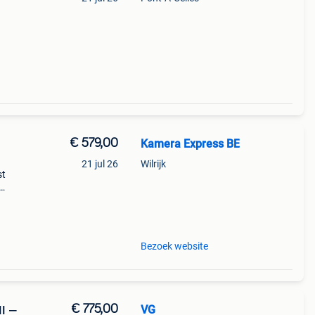
0p en
€ 579,00
Kamera Express BE
21 jul 26
Wilrijk
st
Bezoek website
€ 775,00
VG
II —