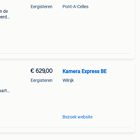
Eergisteren
Pont-A-Celles
n de
eerd
. Ik
€ 629,00
Kamera Express BE
Eergisteren
Wilrijk
partie
mera
Bezoek website