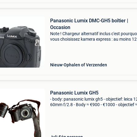
Panasonic Lumix DMC-GH5 boîtier |
Occasion
Note ! Chargeur alternatif inclus c'est pourquo
vous choisissez kamera express : au moins 12
de garantie* sur les produits d'occasion livrai
gratuite à partir de 100,- 9 magasins dans
Nieuw
Ophalen of Verzenden
Panasonic Lumix GH5
- body: panasonic lumix gh5 - objectief: leica 1
60mm f/2.8 - Body ≈ €900 - €1000 - objectief 
€500 - €700 camera = verwisselbare lenzen
objectief wordt erbij verkocht, indien ge