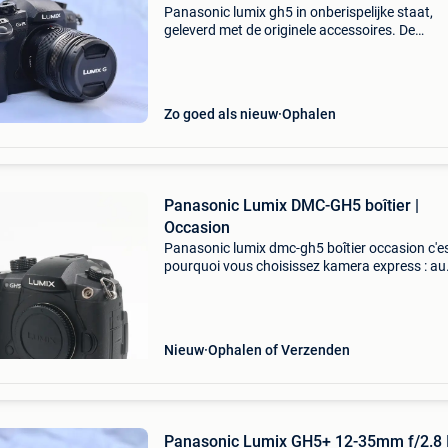
Panasonic lumix gh5 in onberispelijke staat,
geleverd met de originele accessoires. De
camerabody die de regels voor hybride video
veranderde: als pionier op het gebied van 4k 6
interne 4:2:2 10-
Zo goed als nieuw
Ophalen
Panasonic Lumix DMC-GH5 boîtier |
Occasion
Panasonic lumix dmc-gh5 boîtier occasion c'e
pourquoi vous choisissez kamera express : au
moins 12 mois de garantie* sur les produits
d'occasion livraison gratuite à partir de 100,- 9
magasi
Nieuw
Ophalen of Verzenden
Panasonic Lumix GH5+ 12-35mm f/2.8 