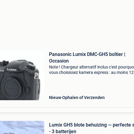
Panasonic Lumix DMC-GH5 boîtier |
Occasion
Note ! Chargeur alternatif inclus c'est pourquo
vous choisissez kamera express : au moins 12
de garantie* sur les produits d'occasion livrai
gratuite à partir de 100,- 9 magasins dans
Nieuw
Ophalen of Verzenden
Lumix GH5 blote behuizing — perfecte 
- 3 batterijen