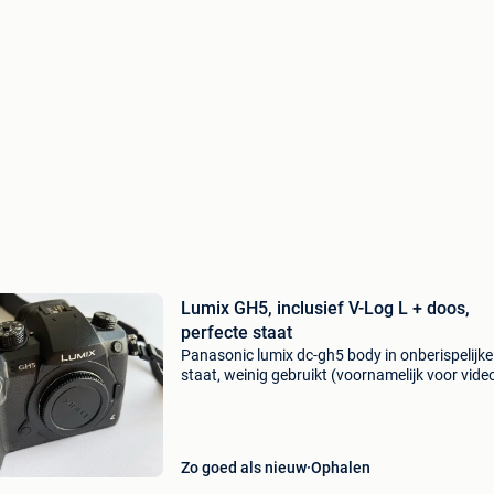
Lumix GH5, inclusief V-Log L + doos,
perfecte staat
Panasonic lumix dc-gh5 body in onberispelijke
staat, weinig gebruikt (voornamelijk voor video
Getest en volledig functioneel, demonstratie
mogelijk bij afhaling. De echte meerwaarde: v-l
geactiv
Zo goed als nieuw
Ophalen