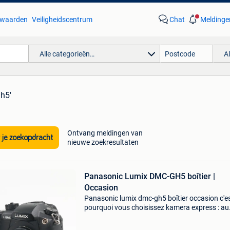
waarden
Veiligheidscentrum
Chat
Meldinge
Alle categorieën…
A
gh5'
Ontvang meldingen van
 je zoekopdracht
nieuwe zoekresultaten
Panasonic Lumix DMC-GH5 boîtier |
Occasion
Panasonic lumix dmc-gh5 boîtier occasion c'e
pourquoi vous choisissez kamera express : au
moins 12 mois de garantie* sur les produits
d'occasion livraison gratuite à partir de 100,- 9