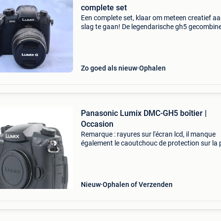
complete set
Een complete set, klaar om meteen creatief aa
slag te gaan! De legendarische gh5 gecombin
met een van de beste en meest veelzijdige
objectieven voor het micro four thirds-systeem
verkoop e
Zo goed als nieuw
Ophalen
Panasonic Lumix DMC-GH5 boîtier |
Occasion
Remarque : rayures sur l'écran lcd, il manque
également le caoutchouc de protection sur la 
inférieure ! C'est pourquoi vous choisissez ka
express : au moins 12 mois de garantie* sur
Nieuw
Ophalen of Verzenden