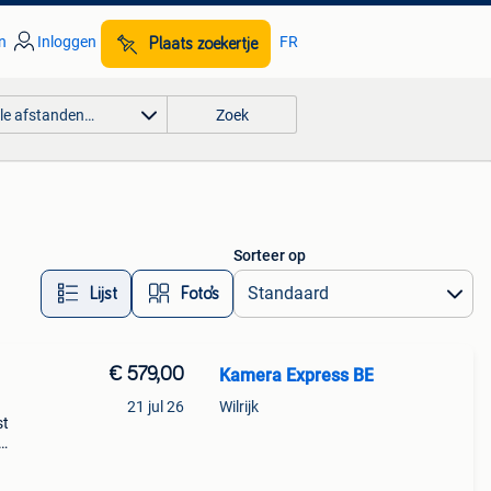
n
Inloggen
FR
Plaats zoekertje
lle afstanden…
Zoek
Sorteer op
Lijst
Foto’s
€ 579,00
Kamera Express BE
21 jul 26
Wilrijk
st