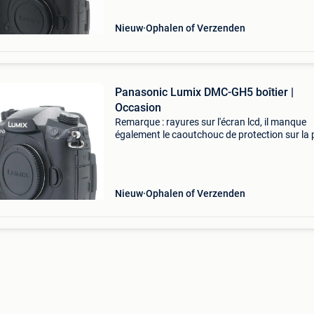
magasi
Nieuw
Ophalen of Verzenden
Panasonic Lumix DMC-GH5 boîtier |
Occasion
Remarque : rayures sur l'écran lcd, il manque
également le caoutchouc de protection sur la 
inférieure ! C'est pourquoi vous choisissez ka
express : au moins 12 mois de garantie* sur
Nieuw
Ophalen of Verzenden