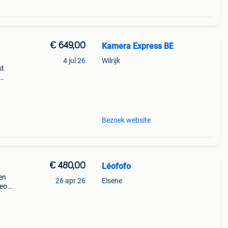
€ 649,00
Kamera Express BE
4 jul 26
Wilrijk
st
Bezoek website
€ 480,00
Léofofo
en
26 apr 26
Elsene
deo
ct
kers