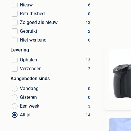
Nieuw
6
Refurbished
0
Zo goed als nieuw
13
Gebruikt
2
Niet werkend
0
Levering
Ophalen
13
Verzenden
2
Aangeboden sinds
Vandaag
0
Gisteren
0
Een week
3
Altijd
14