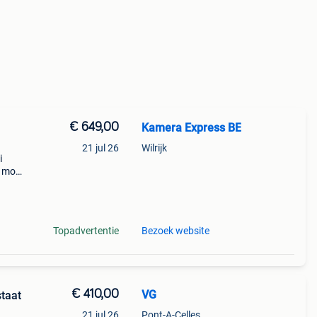
€ 649,00
Kamera Express BE
21 jul 26
Wilrijk
i
 mois
son
Topadvertentie
Bezoek website
€ 410,00
VG
staat
21 jul 26
Pont-A-Celles