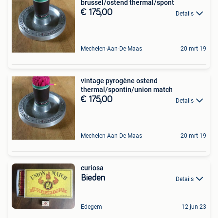
brussel/ostend thermal/spont
€ 175,00
Details
Mechelen-Aan-De-Maas
20 mrt 19
vintage pyrogène ostend
thermal/spontin/union match
€ 175,00
Details
Mechelen-Aan-De-Maas
20 mrt 19
curiosa
Bieden
Details
Edegem
12 jun 23