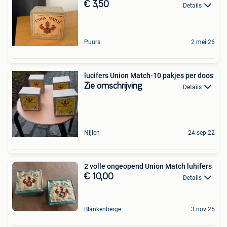
€ 3,50
Details
Puurs
2 mei 26
lucifers Union Match-10 pakjes per doos
Zie omschrijving
Details
Nijlen
24 sep 22
2 volle ongeopend Union Match luhifers
€ 10,00
Details
Blankenberge
3 nov 25