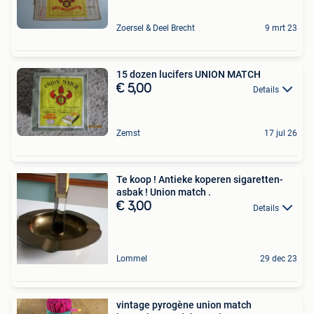
Zoersel & Deel Brecht
9 mrt 23
15 dozen lucifers UNION MATCH
€ 5,00
Details
Zemst
17 jul 26
Te koop ! Antieke koperen sigaretten-
asbak ! Union match .
€ 3,00
Details
Lommel
29 dec 23
vintage pyrogène union match