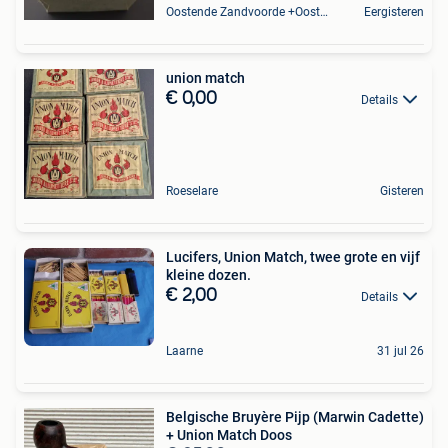
Oostende Zandvoorde +Oostende
Eergisteren
union match
€ 0,00
Details
Roeselare
Gisteren
Lucifers, Union Match, twee grote en vijf
kleine dozen.
€ 2,00
Details
Laarne
31 jul 26
Belgische Bruyère Pijp (Marwin Cadette)
+ Union Match Doos