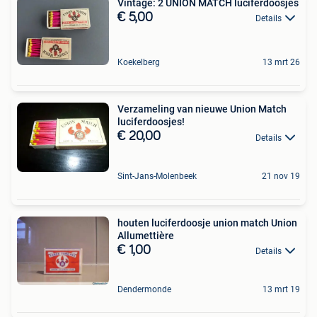
Vintage: 2 UNION MATCH luciferdoosjes
€ 5,00
Details
Koekelberg
13 mrt 26
Verzameling van nieuwe Union Match
luciferdoosjes!
€ 20,00
Details
Sint-Jans-Molenbeek
21 nov 19
houten luciferdoosje union match Union
Allumettière
€ 1,00
Details
Dendermonde
13 mrt 19