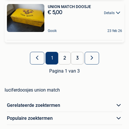
UNION MATCH DOOSJE
€ 5,00
Details
Gooik
23 feb 26
1
2
3
Pagina 1 van 3
luciferdoosjes union match
Gerelateerde zoektermen
Populaire zoektermen