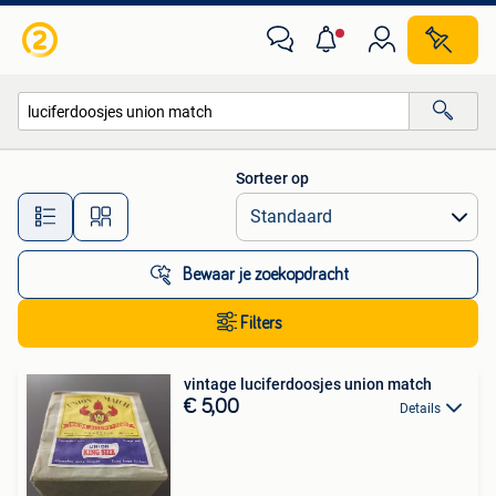
Alle categorieën…
Sorteer op
Alle afstanden…
Bewaar je zoekopdracht
Filters
vintage luciferdoosjes union match
€ 5,00
Details