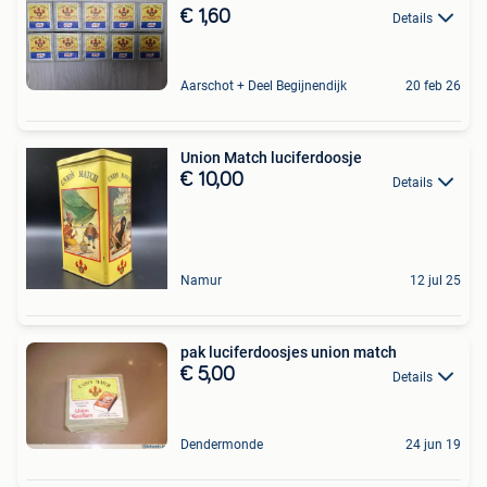
€ 1,60
Details
Aarschot + Deel Begijnendijk
20 feb 26
Union Match luciferdoosje
€ 10,00
Details
Namur
12 jul 25
pak luciferdoosjes union match
€ 5,00
Details
Dendermonde
24 jun 19