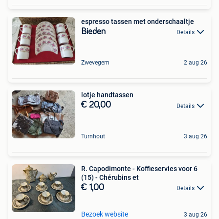
espresso tassen met onderschaaltje
Bieden
Details
Zwevegem
2 aug 26
lotje handtassen
€ 20,00
Details
Turnhout
3 aug 26
R. Capodimonte - Koffieservies voor 6
(15) - Chérubins et
€ 1,00
Details
Bezoek website
3 aug 26