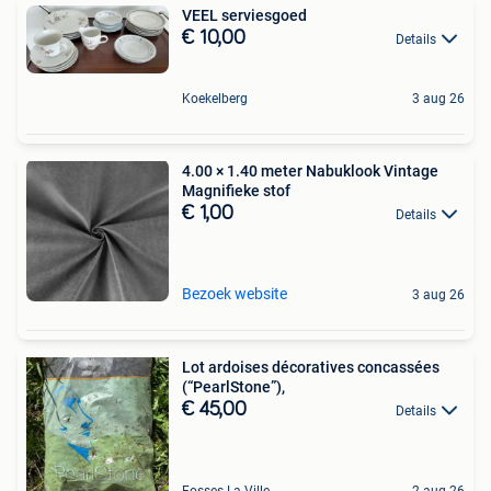
VEEL serviesgoed
€ 10,00
Details
Koekelberg
3 aug 26
4.00 × 1.40 meter Nabuklook Vintage
Magnifieke stof
€ 1,00
Details
Bezoek website
3 aug 26
Lot ardoises décoratives concassées
(“PearlStone”),
€ 45,00
Details
Fosses-La-Ville
2 aug 26