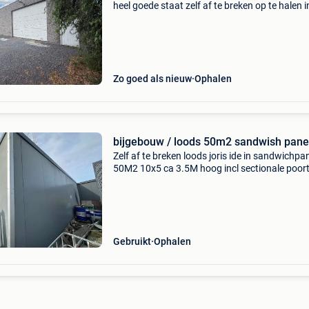
heel goede staat zelf af te breken op te halen i
meulebeke/tielt gratis
Zo goed als nieuw
Ophalen
bijgebouw / loods 50m2 sandwish pane
Zelf af te breken loods joris ide in sandwichpa
50M2 10x5 ca 3.5M hoog incl sectionale poor
manueel 3x3 (reeds gedemonteerd en opgesl
prijs te bespreken, doe een voorstel 0474/50.
Gebruikt
Ophalen