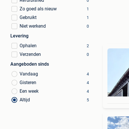
Refurbished
0
Zo goed als nieuw
1
Gebruikt
1
Niet werkend
0
Levering
Ophalen
2
Verzenden
0
Aangeboden sinds
Vandaag
4
Gisteren
4
Een week
4
Altijd
5