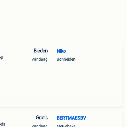
Bieden
Niko
op
Vandaag
Bonheiden
Gratis
BERTMAESBV
ods
Vandaag
Meulebeke