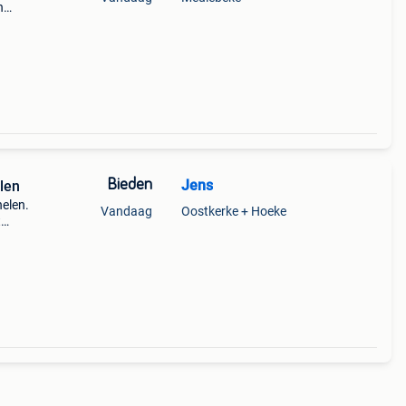
n
Bieden
Jens
len
nelen.
Vandaag
Oostkerke + Hoeke
t
agen)
65.14