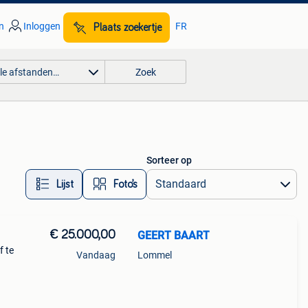
n
Inloggen
FR
Plaats zoekertje
lle afstanden…
Zoek
Sorteer op
Lijst
Foto’s
€ 25.000,00
GEERT BAART
f te
Vandaag
Lommel