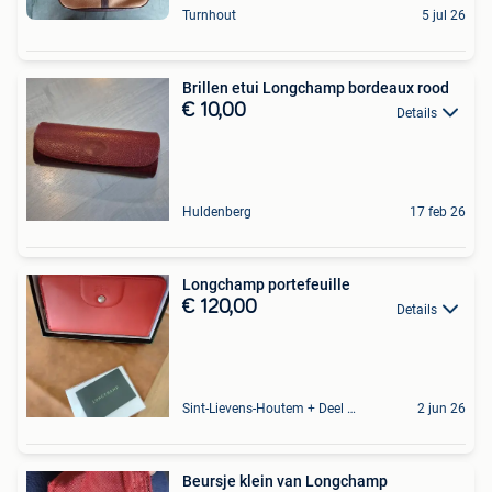
Turnhout
5 jul 26
Brillen etui Longchamp bordeaux rood
€ 10,00
Details
Huldenberg
17 feb 26
Longchamp portefeuille
€ 120,00
Details
Sint-Lievens-Houtem + Deel Oombergen
2 jun 26
Beursje klein van Longchamp