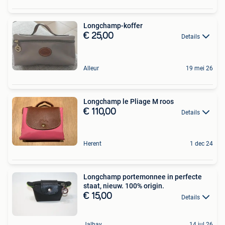
Longchamp-koffer
€ 25,00
Details
Alleur
19 mei 26
Longchamp le Pliage M roos
€ 110,00
Details
Herent
1 dec 24
Longchamp portemonnee in perfecte
staat, nieuw. 100% origin.
€ 15,00
Details
Jalhay
14 jul 26