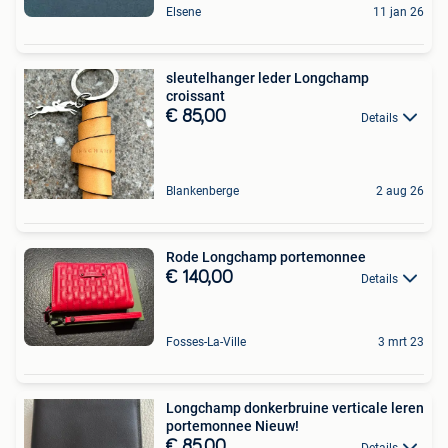
Elsene
11 jan 26
sleutelhanger leder Longchamp
croissant
€ 85,00
Details
Blankenberge
2 aug 26
Rode Longchamp portemonnee
€ 140,00
Details
Fosses-La-Ville
3 mrt 23
Longchamp donkerbruine verticale leren
portemonnee Nieuw!
€ 85,00
Details