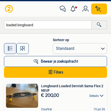
Alle categorieën…
Sorteer op
Alle afstanden…
Bewaar je zoekopdracht
Filters
Longboard Loaded Dervish Sama Flex 2
NEUF
€ 200,00
Details
Courtrai
15 jul 26