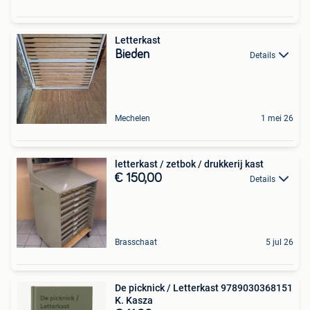
Letterkast
Bieden
Details
Mechelen
1 mei 26
letterkast / zetbok / drukkerij kast
€ 150,00
Details
Brasschaat
5 jul 26
De picknick / Letterkast 9789030368151
K. Kasza