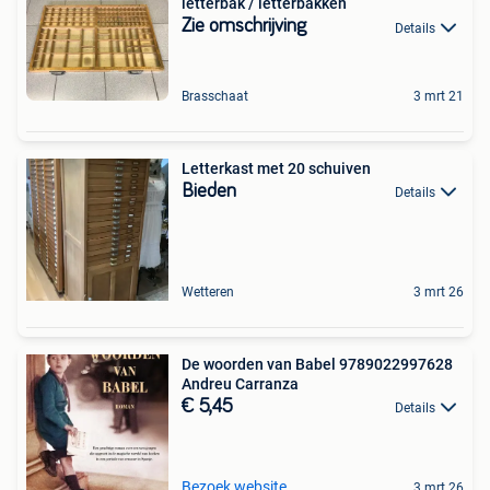
letterbak / letterbakken
Zie omschrijving
Details
Brasschaat
3 mrt 21
Letterkast met 20 schuiven
Bieden
Details
Wetteren
3 mrt 26
De woorden van Babel 9789022997628
Andreu Carranza
€ 5,45
Details
Bezoek website
3 mrt 26