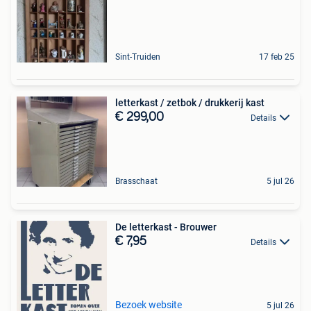
Sint-Truiden
17 feb 25
letterkast / zetbok / drukkerij kast
€ 299,00
Details
Brasschaat
5 jul 26
De letterkast - Brouwer
€ 7,95
Details
Bezoek website
5 jul 26