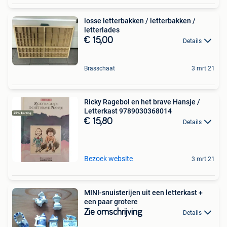
losse letterbakken / letterbakken /
letterlades
€ 15,00
Details
Brasschaat
3 mrt 21
Ricky Ragebol en het brave Hansje /
Letterkast 9789030368014
€ 15,80
Details
Bezoek website
3 mrt 21
MINI-snuisterijen uit een letterkast +
een paar grotere
Zie omschrijving
Details