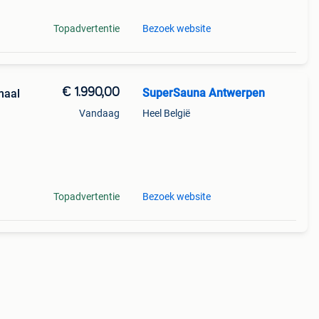
Topadvertentie
Bezoek website
€ 1.990,00
SuperSauna Antwerpen
maal
Vandaag
Heel België
is
Topadvertentie
Bezoek website