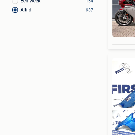
Een week
154
Altijd
937