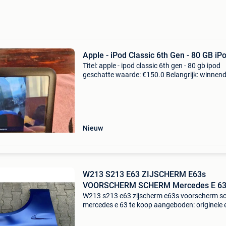
Apple - iPod Classic 6th Gen - 80 GB iP
Titel: apple - ipod classic 6th gen - 80 gb ipod
geschatte waarde: €150.0 Belangrijk: winnen
biedingen zijn exclusief 9% koperbescherming
ipod classic 6e generatie - 80 gb met veel mu
Nieuw
W213 S213 E63 ZIJSCHERM E63s
VOORSCHERM SCHERM Mercedes E 6
W213 s213 e63 zijscherm e63s voorscherm s
mercedes e 63 te koop aangeboden: originele 
amg zijschermen l / r mercedes e klasse 2016-
2020 w213 s213 e63 e63s amg - origineel