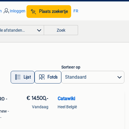
n
Inloggen
FR
Plaats zoekertje
lle afstanden…
Zoek
Sorteer op
Lijst
Foto’s
€ 14.500,-
Catawiki
RO -
Vandaag
Heel België
 new -