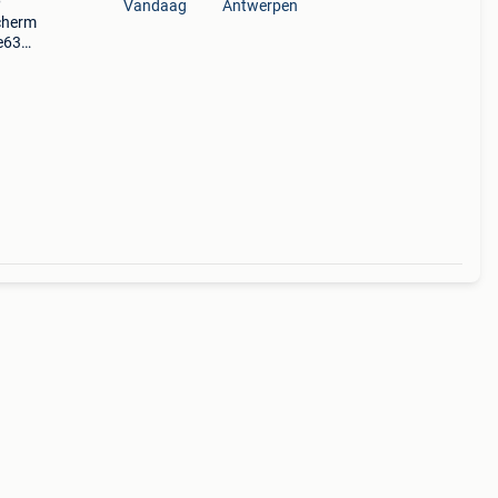
Vandaag
Antwerpen
cherm
e63