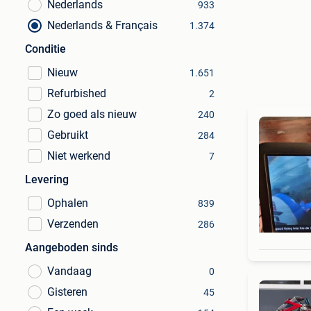
Nederlands
933
Nederlands & Français
1.374
Conditie
Nieuw
1.651
Refurbished
2
Zo goed als nieuw
240
Gebruikt
284
Niet werkend
7
Levering
Ophalen
839
Verzenden
286
Aangeboden sinds
Vandaag
0
Gisteren
45