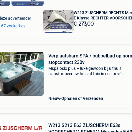
W213 ZIJSCHERM RECHTS Mer
E Klasse RECHTER VOORSCHE
deze adverteerder
€ 273,00
e 67 zoekertjes
Verplaatsbare SPA / bubbelbad op nor
stopcontact 230v
Mspa oslo plus – luxe gewoon bij u thuis
transformeer uw huis of tuin in een privé
wellnessoase met de mspa oslo plus. Deze
moderne, hoogwaardige opblaasbare jacuzzi 
ontworpen voor comfort, stijl e
Nieuw
Ophalen of Verzenden
W213 S213 E63 ZIJSCHERM E63s
VOORSCHERM SCHERM Mercedes E 6