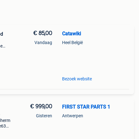
€ 85,00
Catawiki
od
Vandaag
Heel België
de
 + €3
Bezoek website
€ 999,00
FIRST STAR PARTS 1
3
Gisteren
Antwerpen
cherm
e63