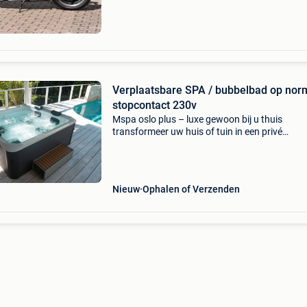
absolute verz
Verplaatsbare SPA / bubbelbad op nor
stopcontact 230v
Mspa oslo plus – luxe gewoon bij u thuis
transformeer uw huis of tuin in een privé
wellnessoase met de mspa oslo plus. Deze
moderne, hoogwaardige opblaasbare jacuzzi 
ontworpen voor comfort, stijl e
Nieuw
Ophalen of Verzenden