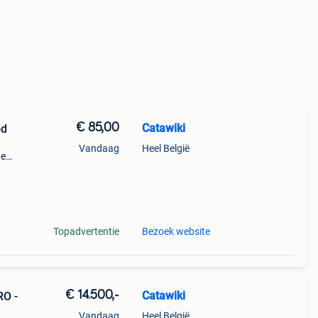
€ 85,00
Catawiki
od
Vandaag
Heel België
de
 + €3
Topadvertentie
Bezoek website
€ 14.500,-
Catawiki
RO -
Vandaag
Heel België