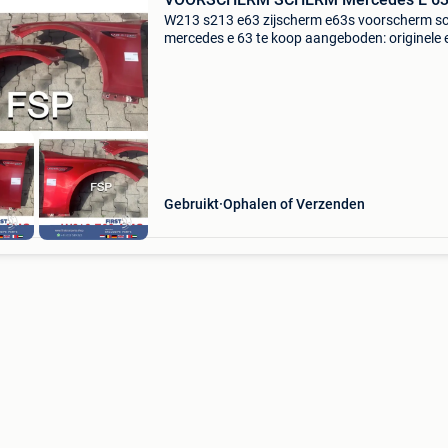
W213 s213 e63 zijscherm e63s voorscherm s
mercedes e 63 te koop aangeboden: originele 
amg zijschermen l / r mercedes e klasse 2016-
2020 w213 s213 e63 e63s amg - origineel
mercedes amg - gebru
Gebruikt
Ophalen of Verzenden