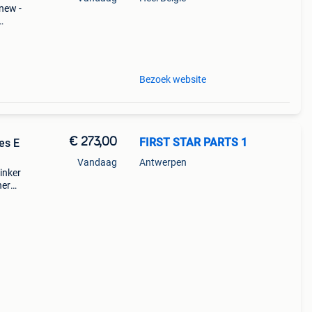
 new -
Bezoek website
€ 273,00
FIRST STAR PARTS 1
es E
Vandaag
Antwerpen
inker
cherm
euwe
gineel