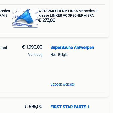
cedes
W213 ZIJSCHERM LINKS Mercedes E
RM S
Klasse LINKER VOORSCHERM SPA
€ 273,00
€ 1.990,00
SuperSauna Antwerpen
maal
Vandaag
Heel België
is
Bezoek website
€ 999,00
FIRST STAR PARTS 1
3