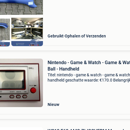
mercedes amg - gebru
Gebruikt
Ophalen of Verzenden
Nintendo - Game & Watch - Game & Wa
Ball - Handheld
Titel: nintendo - game & watch - game & watch 
handheld geschatte waarde: €170.0 Belangrijk
winnende biedingen zijn exclusief 9%
koperbescherming + €3 nintendo game & wat
Nieuw