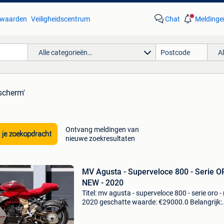
waarden
Veiligheidscentrum
Chat
Meldinge
Alle categorieën…
A
 scherm'
Ontvang meldingen van
 je zoekopdracht
nieuwe zoekresultaten
MV Agusta - Superveloce 800 - Serie O
NEW - 2020
Titel: mv agusta - superveloce 800 - serie oro -
2020 geschatte waarde: €29000.0 Belangrijk:
winnende biedingen zijn exclusief 9%
koperbescherming + €3 hier bieden we ons