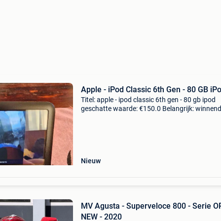
Apple - iPod Classic 6th Gen - 80 GB iP
Titel: apple - ipod classic 6th gen - 80 gb ipod
geschatte waarde: €150.0 Belangrijk: winnen
biedingen zijn exclusief 9% koperbescherming
ipod classic 6e generatie - 80 gb met veel mu
Nieuw
MV Agusta - Superveloce 800 - Serie O
NEW - 2020