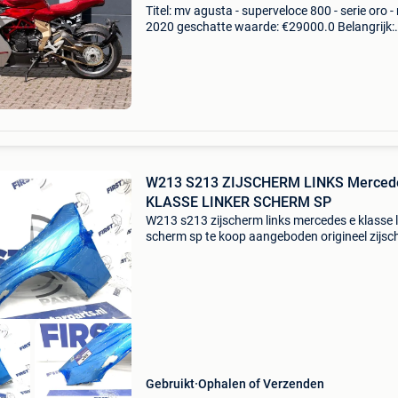
Titel: mv agusta - superveloce 800 - serie oro -
2020 geschatte waarde: €29000.0 Belangrijk:
winnende biedingen zijn exclusief 9%
koperbescherming + €3 hier bieden we ons
absolute verz
W213 S213 ZIJSCHERM LINKS Merced
KLASSE LINKER SCHERM SP
W213 s213 zijscherm links mercedes e klasse l
scherm sp te koop aangeboden origineel zijs
/ scherm / spatbord / voorscherm links de ni
mercedes e klasse 2016-2021 w213 s213 - ori
m
Gebruikt
Ophalen of Verzenden