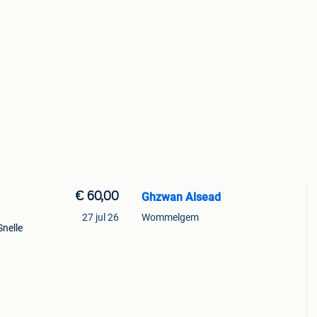
€ 60,00
Ghzwan Alsead
27 jul 26
Wommelgem
Snelle