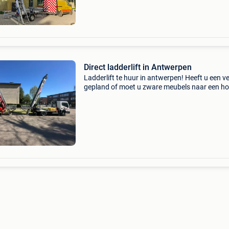
Direct ladderlift in Antwerpen
Ladderlift te huur in antwerpen! Heeft u een v
gepland of moet u zware meubels naar een h
verdieping brengen? ✅ Snelle en professionele
service ✅ ervaren operator inbegrepen ✅ voor
meubels,