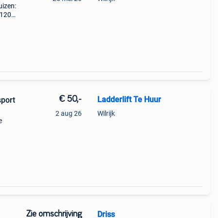
uizen:
€120/
-------
€ 50,-
Ladderlift Te Huur
sport
2 aug 26
Wilrijk
e
odig
Zie omschrijving
Driss