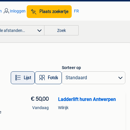
n
Inloggen
FR
Plaats zoekertje
lle afstanden…
Zoek
Sorteer op
Lijst
Foto’s
€ 50,00
Ladderlift huren Antwerpen
Vandaag
Wilrijk
e
odig