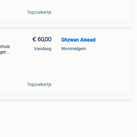
Topzoekertje
€ 60,00
Ghzwan Alsead
erhuis
Vandaag
Wommelgem
ogere
Topzoekertje