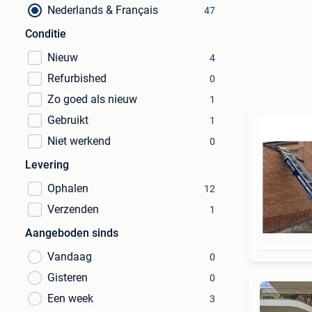
Nederlands & Français
47
Conditie
Nieuw
4
Refurbished
0
Zo goed als nieuw
1
Gebruikt
1
Niet werkend
0
Levering
Ophalen
12
Verzenden
1
Aangeboden sinds
Vandaag
0
Gisteren
0
Een week
3