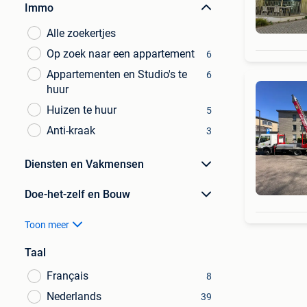
Immo
Alle zoekertjes
Op zoek naar een appartement
6
Appartementen en Studio's te
6
huur
Huizen te huur
5
Anti-kraak
3
Diensten en Vakmensen
Doe-het-zelf en Bouw
Toon meer
Taal
Français
8
Nederlands
39