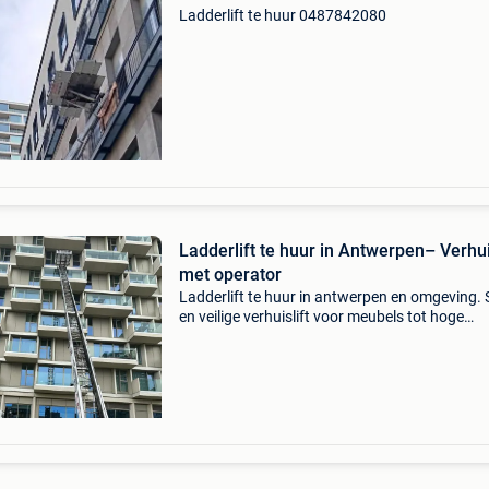
Ladderlift te huur 0487842080
Ladderlift te huur in Antwerpen– Verhui
met operator
Ladderlift te huur in antwerpen en omgeving. 
en veilige verhuislift voor meubels tot hoge
verdiepingen. Met ervaren operator. 📞 Bel of
whatsapp: 0465211835