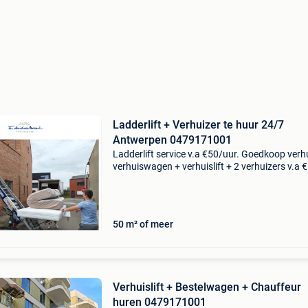
Ladderlift + Verhuizer te huur 24/7
Antwerpen 0479171001
Ladderlift service v.a €50/uur. Goedkoop verh
verhuiswagen + verhuislift + 2 verhuizers v.a 
uur wij zijn 7 op 7 open. Feestdagen ook! ---------
-------------- Verhuizen naa
50 m² of meer
Verhuislift + Bestelwagen + Chauffeur
huren 0479171001