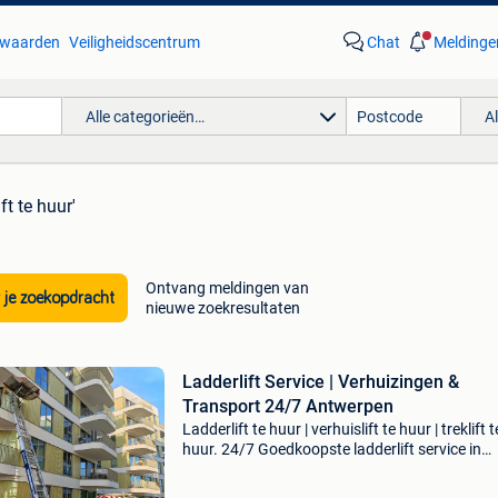
waarden
Veiligheidscentrum
Chat
Meldinge
Alle categorieën…
A
ft te huur'
Ontvang meldingen van
 je zoekopdracht
nieuwe zoekresultaten
Ladderlift Service | Verhuizingen &
Transport 24/7 Antwerpen
Ladderlift te huur | verhuislift te huur | treklift t
huur. 24/7 Goedkoopste ladderlift service in
antwerpen 0479171001 🚚 ladderlift service n
in wilrijk, hemiksem, aartselaar, schelle, niel, te