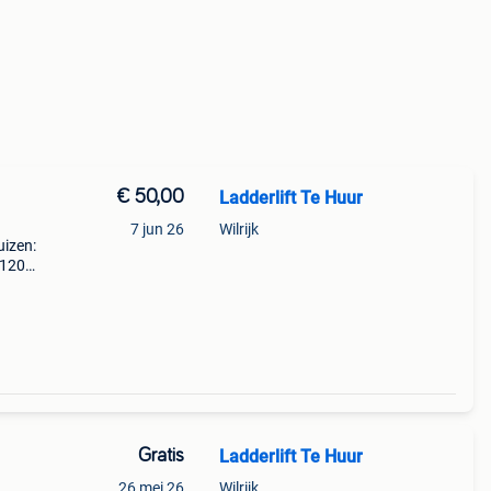
€ 50,00
Ladderlift Te Huur
7 jun 26
Wilrijk
uizen:
€120/
-------
Gratis
Ladderlift Te Huur
26 mei 26
Wilrijk