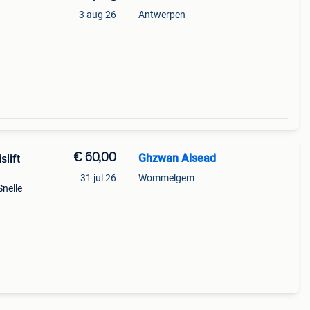
3 aug 26
Antwerpen
€ 60,00
Ghzwan Alsead
slift
31 jul 26
Wommelgem
Snelle