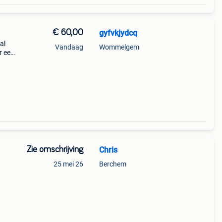
€ 60,00
gyfvkjydcq
al
Vandaag
Wommelgem
r een
Zie omschrijving
Chris
25 mei 26
Berchem