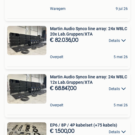
Waregem
9 jul 26
Martin Audio Synco line array: 24x W8LC
20x Lab.Gruppen/XTA
€ 82.036,00
Details
Overpelt
5 mei 26
Martin Audio Synco line array: 24x W8LC
12x Lab.Gruppen/XTA
€ 68.847,00
Details
Overpelt
5 mei 26
EP6 / 8P / 4P kabelset (+75 kabels)
€ 1.500,00
Details