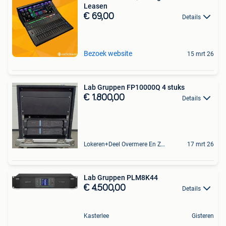
Leasen
€ 69,00
Details
Bezoek website
15 mrt 26
Lab Gruppen FP10000Q 4 stuks
€ 1.800,00
Details
Lokeren+Deel Overmere En Zele
17 mrt 26
Lab Gruppen PLM8K44
€ 4.500,00
Details
Kasterlee
Gisteren