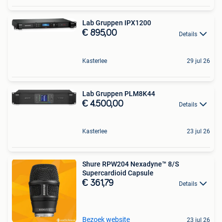
Lab Gruppen IPX1200
€ 895,00
Details
Kasterlee
29 jul 26
Lab Gruppen PLM8K44
€ 4.500,00
Details
Kasterlee
23 jul 26
Shure RPW204 Nexadyne™ 8/S
Supercardioid Capsule
€ 361,79
Details
Bezoek website
23 jul 26