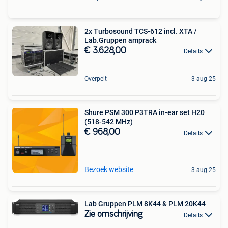
2x Turbosound TCS-612 incl. XTA /
Lab.Gruppen amprack
€ 3.628,00
Details
Overpelt
3 aug 25
Shure PSM 300 P3TRA in-ear set H20
(518-542 MHz)
€ 968,00
Details
Bezoek website
3 aug 25
Lab Gruppen PLM 8K44 & PLM 20K44
Zie omschrijving
Details