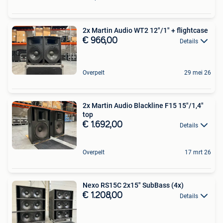
2x Martin Audio WT2 12"/1" + flightcase
€ 966,00
Details
Overpelt
29 mei 26
2x Martin Audio Blackline F15 15"/1,4"
top
€ 1.692,00
Details
Overpelt
17 mrt 26
Nexo RS15C 2x15" SubBass (4x)
€ 1.208,00
Details