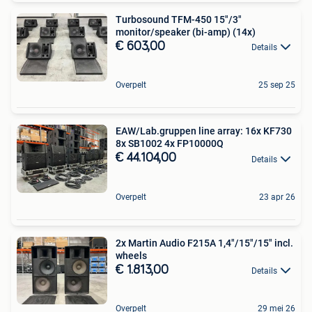
Turbosound TFM-450 15"/3"
monitor/speaker (bi-amp) (14x)
€ 603,00
Details
Overpelt
25 sep 25
EAW/Lab.gruppen line array: 16x KF730
8x SB1002 4x FP10000Q
€ 44.104,00
Details
Overpelt
23 apr 26
2x Martin Audio F215A 1,4"/15"/15" incl.
wheels
€ 1.813,00
Details
Overpelt
29 mei 26