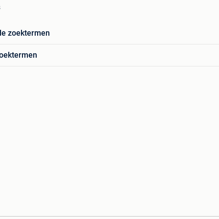
s
de zoektermen
zoektermen