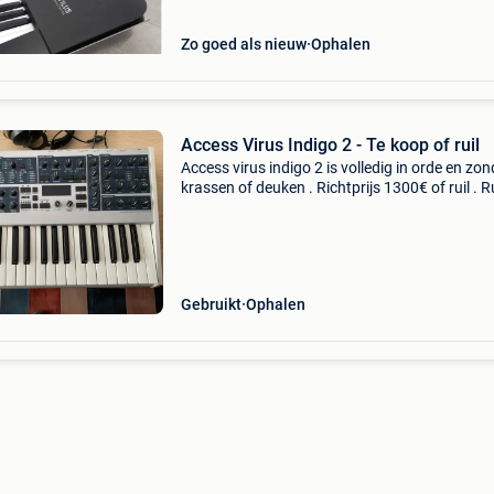
Zo goed als nieuw
Ophalen
Access Virus Indigo 2 - Te koop of ruil
Access virus indigo 2 is volledig in orde en zon
krassen of deuken . Richtprijs 1300€ of ruil . R
volledige behringer system 55 - korg nautilus -
kronos v2 - yamaha modx + modx m -
Gebruikt
Ophalen