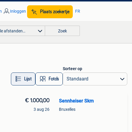
n
Inloggen
FR
Plaats zoekertje
lle afstanden…
Zoek
Sorteer op
Lijst
Foto’s
€ 1.000,00
Sennheiser Skm
3 aug 26
Bruxelles