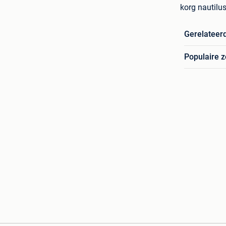
korg nautilu
Gerelateer
Populaire 