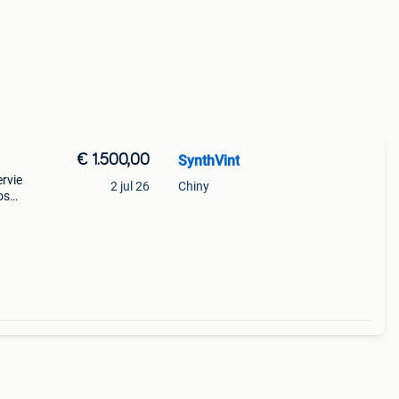
€ 1.500,00
SynthVint
ervie
2 jul 26
Chiny
os