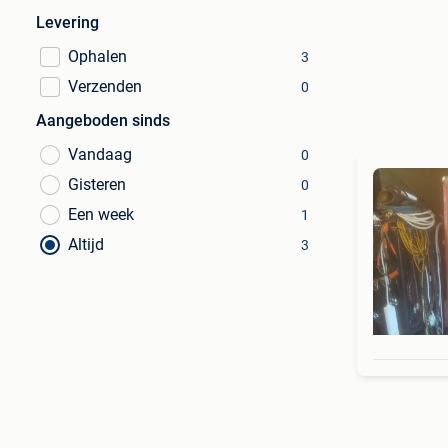
Levering
Ophalen
3
Verzenden
0
Aangeboden sinds
Vandaag
0
Gisteren
0
Een week
1
Altijd
3