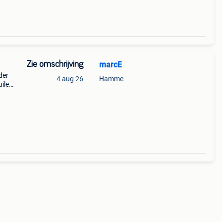
Zie omschrijving
marcE
der
4 aug 26
Hamme
uilen-
 korg