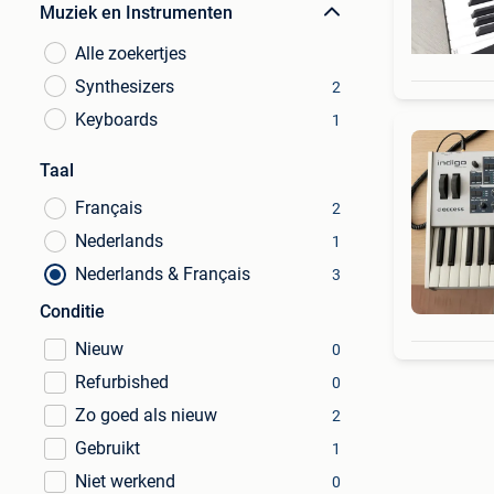
Muziek en Instrumenten
Alle zoekertjes
Synthesizers
2
Keyboards
1
Taal
Français
2
Nederlands
1
Nederlands & Français
3
Conditie
Nieuw
0
Refurbished
0
Zo goed als nieuw
2
Gebruikt
1
Niet werkend
0