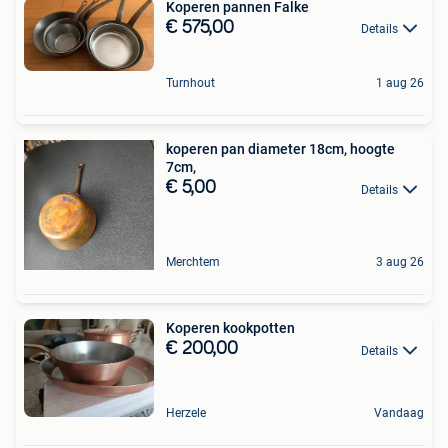
Koperen pannen Falke
€ 575,00
Details
Turnhout
1 aug 26
koperen pan diameter 18cm, hoogte
7cm,
€ 5,00
Details
Merchtem
3 aug 26
Koperen kookpotten
€ 200,00
Details
Herzele
Vandaag