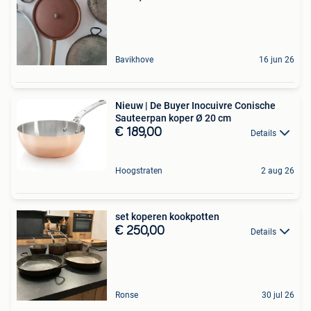
Bavikhove
16 jun 26
Nieuw | De Buyer Inocuivre Conische
Sauteerpan koper Ø 20 cm
€ 189,00
Details
Hoogstraten
2 aug 26
set koperen kookpotten
€ 250,00
Details
Ronse
30 jul 26