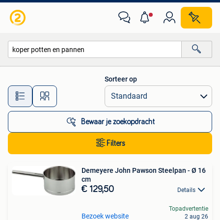
Alle categorieën…
Sorteer op
Alle afstanden…
Bewaar je zoekopdracht
Filters
Demeyere John Pawson Steelpan - Ø 16
cm
€ 129,50
Details
Topadvertentie
Bezoek website
2 aug 26