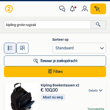
Alle categorieën…
Sorteer op
Alle afstanden…
Bewaar je zoekopdracht
Filters
Kipling Boekentassen x2
€ 100,00
Details
Moet nu weg
Topzoekertje