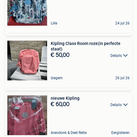
Lille
24 jul 26
Kipling Class Room roze(in perfecte
staat)
€ 50,00
Details
Izegem
26 jul 26
nieuwe Kipling
€ 60,00
Details
Arendonk & Deel Retie
Eergisteren