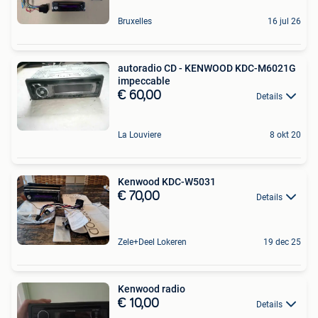
Bruxelles
16 jul 26
autoradio CD - KENWOOD KDC-M6021G
impeccable
€ 60,00
Details
La Louviere
8 okt 20
Kenwood KDC-W5031
€ 70,00
Details
Zele+Deel Lokeren
19 dec 25
Kenwood radio
€ 10,00
Details