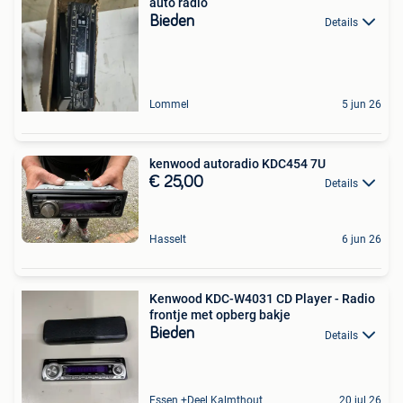
auto radio
Bieden
Details
Lommel
5 jun 26
kenwood autoradio KDC454 7U
€ 25,00
Details
Hasselt
6 jun 26
Kenwood KDC-W4031 CD Player - Radio
frontje met opberg bakje
Bieden
Details
Essen +Deel Kalmthout
20 jul 26