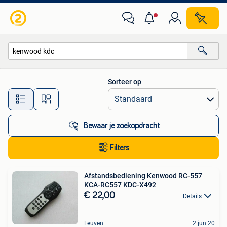
Alle categorieën…
Sorteer op
Alle afstanden…
Bewaar je zoekopdracht
Filters
Afstandsbediening Kenwood RC-557
KCA-RC557 KDC-X492
€ 22,00
Details
Leuven
2 jun 20