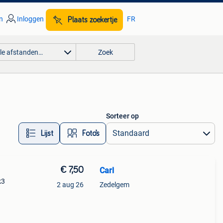
n
Inloggen
FR
Plaats zoekertje
lle afstanden…
Zoek
Sorteer op
Lijst
Foto’s
€ 7,50
Carl
k3
2 aug 26
Zedelgem