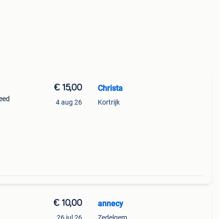
€ 15,00
Christa
leed
4 aug 26
Kortrijk
)
€ 10,00
annecy
26 jul 26
Zedelgem