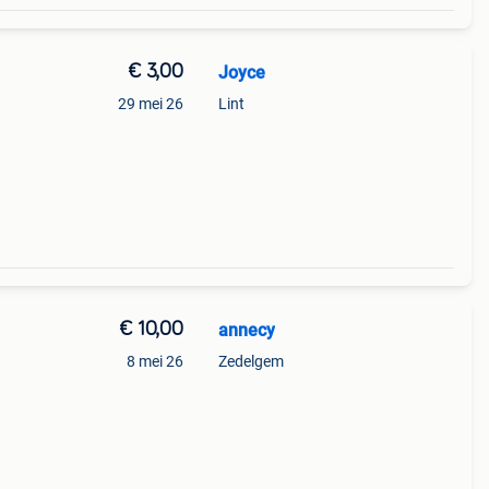
€ 3,00
Joyce
29 mei 26
Lint
€ 10,00
annecy
8 mei 26
Zedelgem