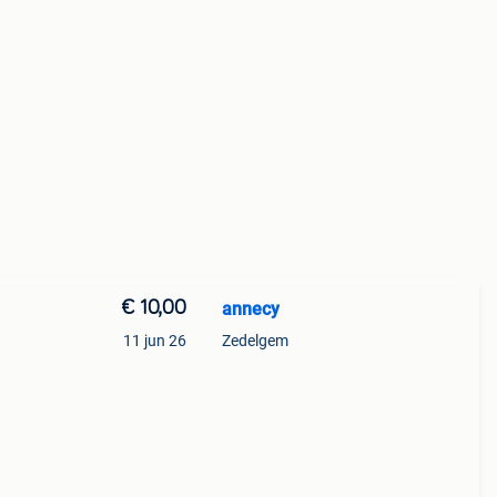
€ 10,00
annecy
11 jun 26
Zedelgem