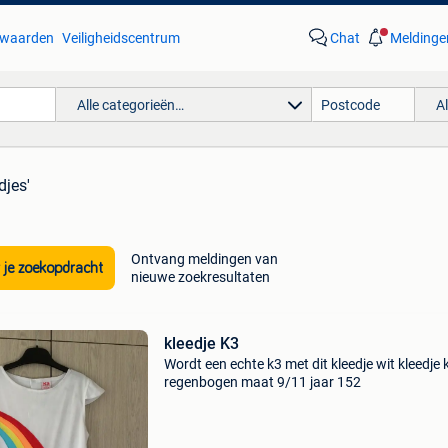
waarden
Veiligheidscentrum
Chat
Meldinge
Alle categorieën…
A
djes'
Ontvang meldingen van
 je zoekopdracht
nieuwe zoekresultaten
kleedje K3
Wordt een echte k3 met dit kleedje wit kleedje 
regenbogen maat 9/11 jaar 152