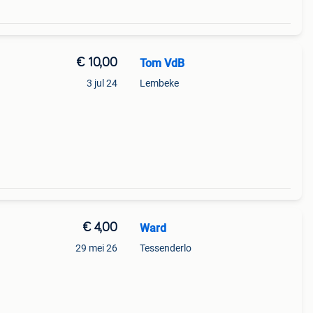
€ 10,00
Tom VdB
3 jul 24
Lembeke
€ 4,00
Ward
29 mei 26
Tessenderlo