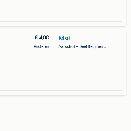
€ 4,00
Krikri
Gisteren
Aarschot + Deel Begijnendijk