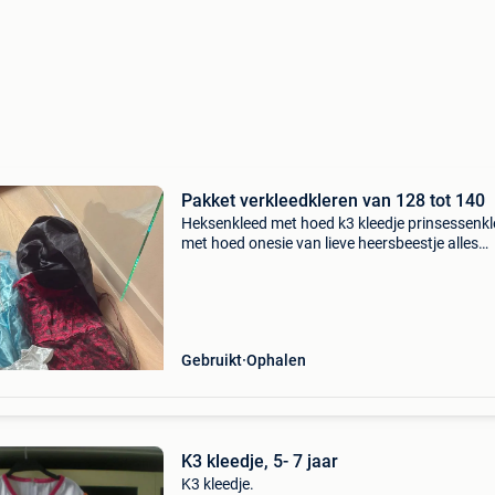
Pakket verkleedkleren van 128 tot 140
Heksenkleed met hoed k3 kleedje prinsessenk
met hoed onesie van lieve heersbeestje alles
gebruikt, maar kan zeker nog eens gebruikt
worden. Gebruiksporen op k3 kleedje ( zie foto
Gebruikt
Ophalen
K3 kleedje, 5- 7 jaar
K3 kleedje.