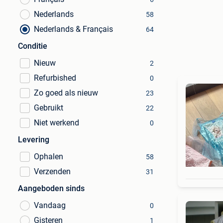
Nederlands
58
Nederlands & Français
64
Conditie
Nieuw
2
Refurbished
0
Zo goed als nieuw
23
Gebruikt
22
Niet werkend
0
Levering
Ophalen
58
Verzenden
31
Aangeboden sinds
Vandaag
0
Gisteren
1