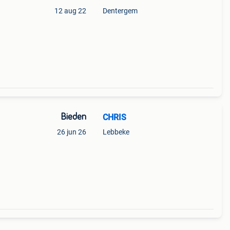
12 aug 22
Dentergem
Bieden
CHRIS
26 jun 26
Lebbeke