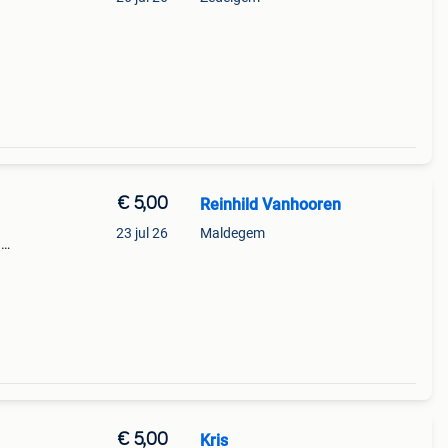
€ 5,00
Reinhild Vanhooren
23 jul 26
Maldegem
3
€ 5,00
Kris