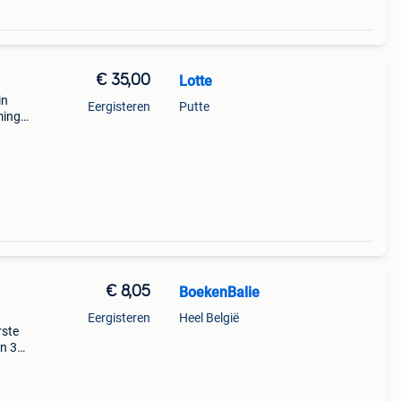
€ 35,00
Lotte
in
Eergisteren
Putte
ming
je of
€ 8,05
BoekenBalie
Eergisteren
Heel België
rste
en 30
ag
k your