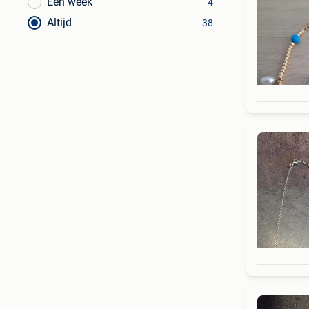
Een week
4
Altijd
38