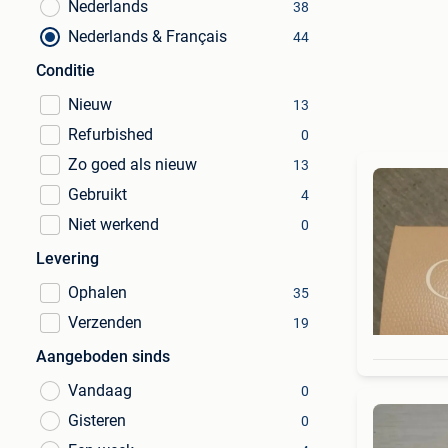
Nederlands
38
Nederlands & Français
44
Conditie
Nieuw
13
Refurbished
0
Zo goed als nieuw
13
Gebruikt
4
Niet werkend
0
Levering
Ophalen
35
Verzenden
19
Aangeboden sinds
Vandaag
0
Gisteren
0