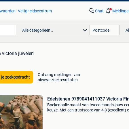
waarden
Veiligheidscentrum
Chat
Meldinge
Alle categorieën…
A
 victoria juwelen'
Ontvang meldingen van
 je zoekopdracht
nieuwe zoekresultaten
Edelstenen 9789041411037 Victoria Fin
Boekenbalie maakt van tweedehands jouw ee
keuze. Met een trustscore van 4,8 (excellent) 
dagen retour garantie maken we dat iedere d
waar. Bestel direct op onze website! Titel:
edelstenen a