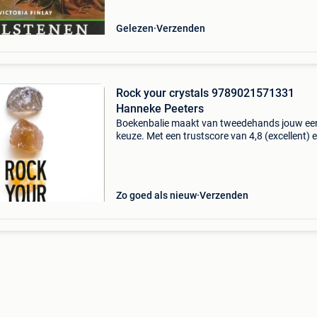
Gelezen
Verzenden
Rock your crystals 9789021571331
Hanneke Peeters
Boekenbalie maakt van tweedehands jouw ee
keuze. Met een trustscore van 4,8 (excellent) 
dagen retour garantie maken we dat iedere d
waar. Bestel direct op onze website! Titel: roc
cr
Zo goed als nieuw
Verzenden