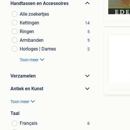
Handtassen en Accessoires
Alle zoekertjes
Kettingen
14
Ringen
5
Armbanden
5
Horloges | Dames
2
Toon meer
Verzamelen
Antiek en Kunst
Toon meer
Taal
Français
6