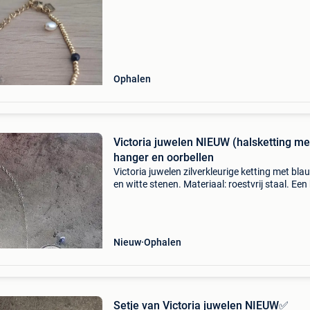
Ophalen
Victoria juwelen NIEUW (halsketting met
hanger en oorbellen
Victoria juwelen zilverkleurige ketting met bla
en witte stenen. Materiaal: roestvrij staal. Een
mooi set hanger met halsketting en bijpassen
oorringen nooit gedragen mag weg bij een mo
Nieuw
Ophalen
Setje van Victoria juwelen NIEUW✅️