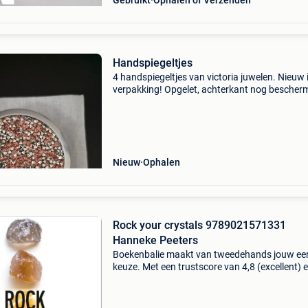
Gebruikt
Ophalen of Verzenden
Handspiegeltjes
4 handspiegeltjes van victoria juwelen. Nieuw 
verpakking! Opgelet, achterkant nog bescher
plastic eraan 😊 samen weg. Leuk als cadeaut
voor jezelf!
Nieuw
Ophalen
Rock your crystals 9789021571331
Hanneke Peeters
Boekenbalie maakt van tweedehands jouw ee
keuze. Met een trustscore van 4,8 (excellent) 
dagen retour garantie maken we dat iedere d
waar. Bestel direct op onze website! Titel: roc
cr