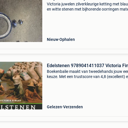
Victoria juwelen zilverkleurige ketting met bla
en witte stenen met bijhorende oorringen mate
roestvrij staal. Een heel mooi set hanger met
halsketting en bijpassende oorringen nooit
gedragen
Nieuw
Ophalen
Edelstenen 9789041411037 Victoria Fin
Boekenbalie maakt van tweedehands jouw ee
keuze. Met een trustscore van 4,8 (excellent) 
dagen retour garantie maken we dat iedere d
waar. Bestel direct op onze website! Titel:
edelstenen a
Gelezen
Verzenden