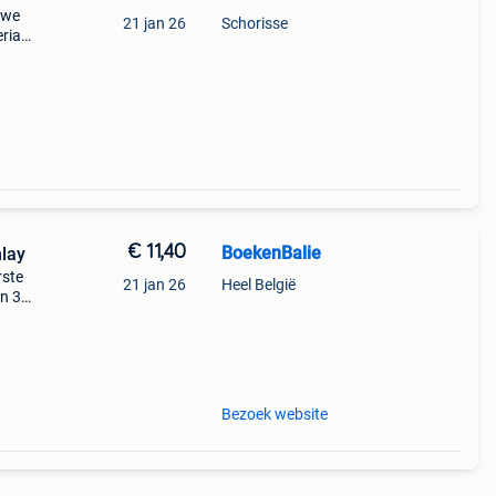
uwe
21 jan 26
Schorisse
riaal:
€ 11,40
BoekenBalie
lay
rste
21 jan 26
Heel België
en 30
ag
Bezoek website