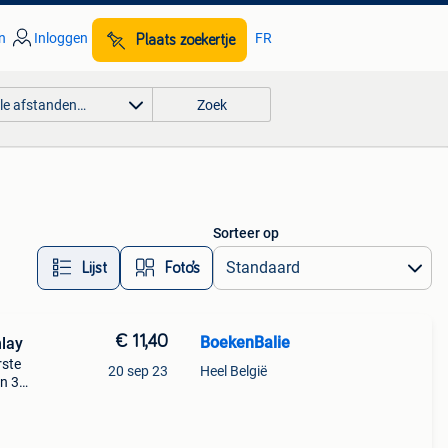
n
Inloggen
FR
Plaats zoekertje
lle afstanden…
Zoek
Sorteer op
Lijst
Foto’s
€ 11,40
BoekenBalie
lay
rste
20 sep 23
Heel België
en 30
ag