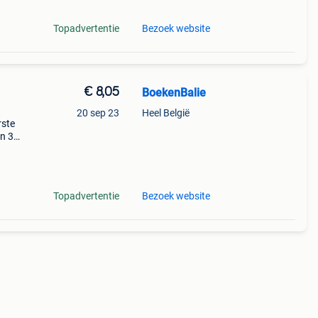
Topadvertentie
Bezoek website
€ 8,05
BoekenBalie
20 sep 23
Heel België
rste
en 30
ag
k your
Topadvertentie
Bezoek website