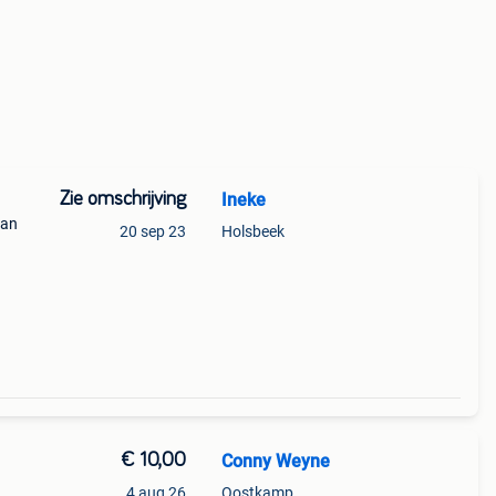
Zie omschrijving
Ineke
van
20 sep 23
Holsbeek
€ 10,00
Conny Weyne
4 aug 26
Oostkamp