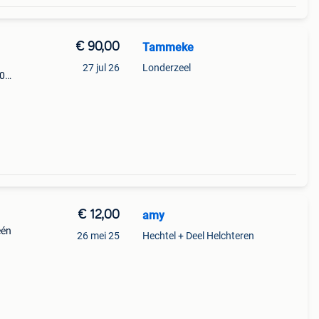
€ 90,00
Tammeke
27 jul 26
Londerzeel
50
€ 12,00
amy
één
26 mei 25
Hechtel + Deel Helchteren