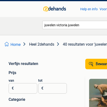
Help en info
Voor
Heel 2dehands
40 resultaten
voor 'juwelen
Home
Verfijn resultaten
Bewaar
Prijs
van
tot
€
€
Categorie