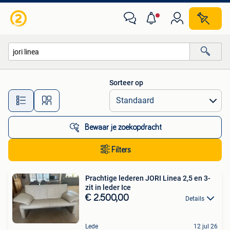
Alle categorieën…
Sorteer op
Alle afstanden…
Bewaar je zoekopdracht
Filters
Prachtige lederen JORI Linea 2,5 en 3-
zit in leder Ice
€ 2.500,00
Details
Lede
12 jul 26