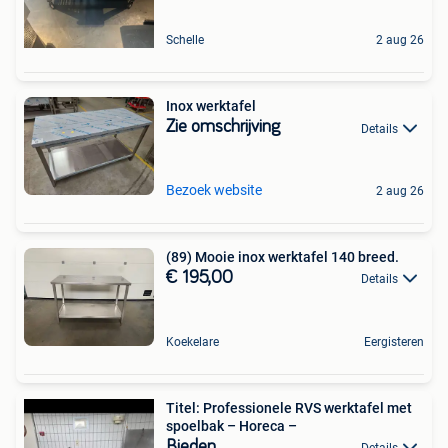
Schelle
2 aug 26
Inox werktafel
Zie omschrijving
Details
Bezoek website
2 aug 26
(89) Mooie inox werktafel 140 breed.
€ 195,00
Details
Koekelare
Eergisteren
Titel: Professionele RVS werktafel met
spoelbak – Horeca –
Bieden
Details