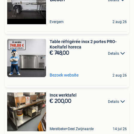
Evergem
2 aug 26
Table réfrigérée inox 2 portes PRO-
Koeltafel horeca
€ 748,00
Details
Bezoek website
2 aug 26
Inox werktafel
€ 200,00
Details
Merelbeke+Deel Zwijnaarde
14 jul 26