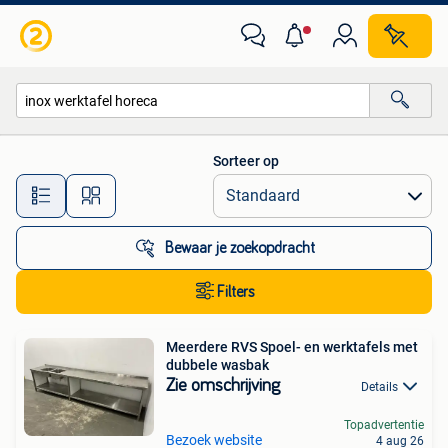
Alle categorieën…
Sorteer op
Alle afstanden…
Bewaar je zoekopdracht
Filters
Meerdere RVS Spoel- en werktafels met
dubbele wasbak
Zie omschrijving
Details
Topadvertentie
Bezoek website
4 aug 26