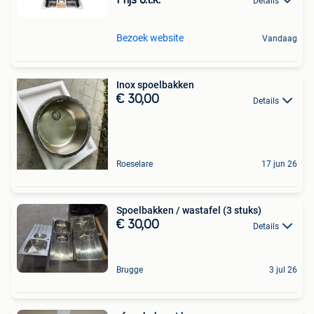
Prijs o.t.k.
Details
Bezoek website
Vandaag
Inox spoelbakken
€ 30,00
Details
Roeselare
17 jun 26
Spoelbakken / wastafel (3 stuks)
€ 30,00
Details
Brugge
3 jul 26