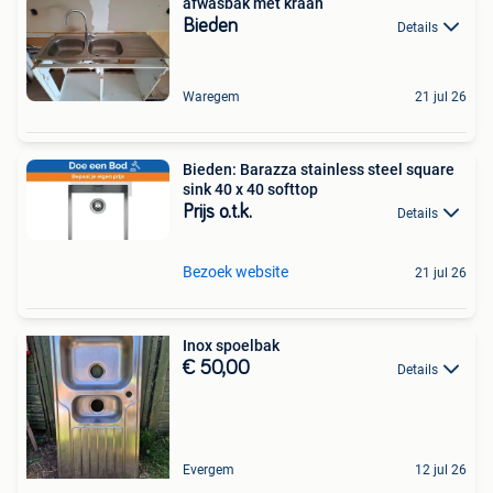
afwasbak met kraan
Bieden
Details
Waregem
21 jul 26
Bieden: Barazza stainless steel square
sink 40 x 40 softtop
Prijs o.t.k.
Details
Bezoek website
21 jul 26
Inox spoelbak
€ 50,00
Details
Evergem
12 jul 26