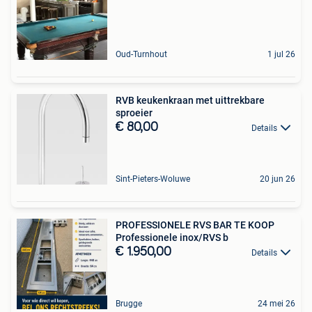
Oud-Turnhout
1 jul 26
RVB keukenkraan met uittrekbare
sproeier
€ 80,00
Details
Sint-Pieters-Woluwe
20 jun 26
PROFESSIONELE RVS BAR TE KOOP
Professionele inox/RVS b
€ 1.950,00
Details
Brugge
24 mei 26