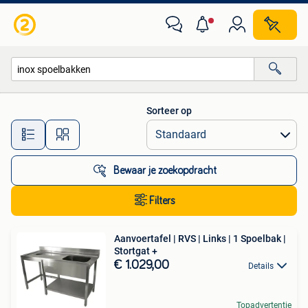
Alle categorieën…
Sorteer op
Alle afstanden…
Bewaar je zoekopdracht
Filters
Aanvoertafel | RVS | Links | 1 Spoelbak |
Stortgat +
€ 1.029,00
Details
Topadvertentie