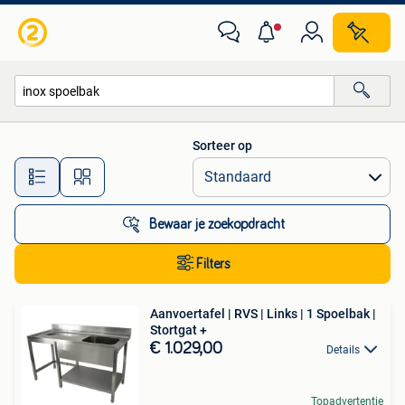
Alle categorieën…
Sorteer op
Alle afstanden…
Bewaar je zoekopdracht
Filters
Aanvoertafel | RVS | Links | 1 Spoelbak |
Stortgat +
€ 1.029,00
Details
Topadvertentie