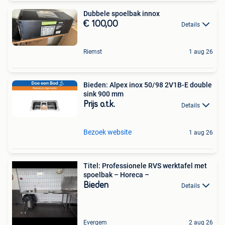
Dubbele spoelbak innox
€ 100,00
Details
Riemst
1 aug 26
Bieden: Alpex inox 50/98 2V1B-E double
sink 900 mm
Prijs o.t.k.
Details
Bezoek website
1 aug 26
Titel: Professionele RVS werktafel met
spoelbak – Horeca –
Bieden
Details
Evergem
2 aug 26