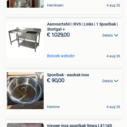
Hemiksem
4 aug 26
Aanvoertafel | RVS | Links | 1 Spoelbak |
Stortgat +
€ 1.029,00
Details
Bezoek website
4 aug 26
Spoelbak - wasbak inox
€ 90,00
Details
Hamme
4 aug 26
nieuwe inox spoelbak Smeg LX116D