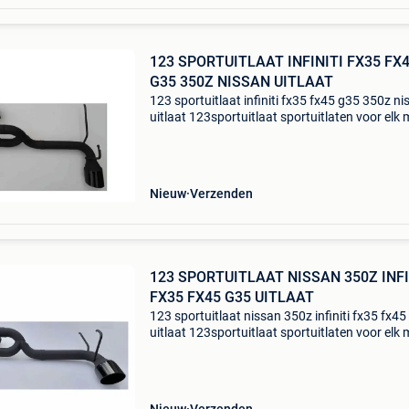
123 SPORTUITLAAT INFINITI FX35 FX
G35 350Z NISSAN UITLAAT
123 sportuitlaat infiniti fx35 fx45 g35 350z ni
uitlaat 123sportuitlaat sportuitlaten voor elk 
auto! Goed en goedkoop! Dit product is o.a.
Passend voor: nissan 350z infiniti g35 infiniti f
Nieuw
Verzenden
123 SPORTUITLAAT NISSAN 350Z INFI
FX35 FX45 G35 UITLAAT
123 sportuitlaat nissan 350z infiniti fx35 fx45
uitlaat 123sportuitlaat sportuitlaten voor elk 
auto! Goed en goedkoop! Dit product is o.a.
Passend voor: nissan 350z infiniti g35 infiniti f