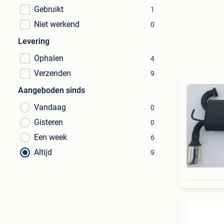
Gebruikt
1
Niet werkend
0
Levering
Ophalen
4
Verzenden
9
Aangeboden sinds
Vandaag
0
Gisteren
0
Een week
6
Altijd
9