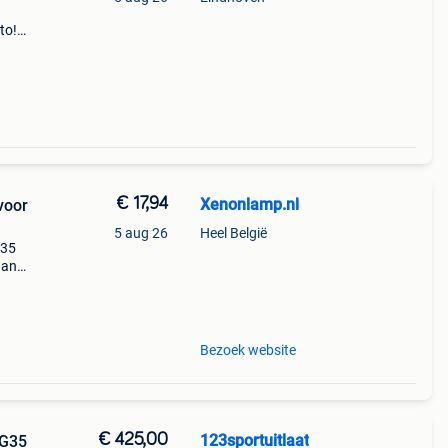
to!
d
tpijp
€ 17,94
Xenonlamp.nl
voor
5 aug 26
Heel België
g35
dan
~
Bezoek website
€ 425,00
123sportuitlaat
 G35