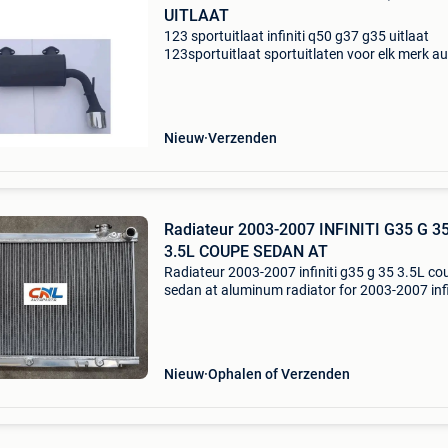
UITLAAT
123 sportuitlaat infiniti q50 g37 g35 uitlaat
123sportuitlaat sportuitlaten voor elk merk au
Goed en goedkoop! Dit product is o.a. Passen
voor; infiniti q50 2013r-> infiniti g37 g35 demp
rus
Nieuw
Verzenden
Radiateur 2003-2007 INFINITI G35 G 3
3.5L COUPE SEDAN AT
Radiateur 2003-2007 infiniti g35 g 35 3.5L co
sedan at aluminum radiator for 2003-2007 infi
g35 g 35 3.5L coupe sedan 04 05 06 at descrip
fit: 2003-2007 infiniti g35 g 35 3.5L at core siz
Nieuw
Ophalen of Verzenden