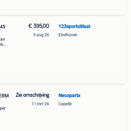
€ 395,00
123sportuitlaat
5 aug 26
Eindhoven
san
rk
fx 35
Zie omschrijving
Necoparts
HERM
11 mrt 26
Capelle
per
 cc