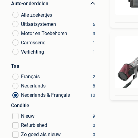
Auto-onderdelen
Alle zoekertjes
Uitlaatsystemen
6
Motor en Toebehoren
3
Carrosserie
1
Verlichting
1
Taal
Français
2
Nederlands
8
Nederlands & Français
10
Conditie
Nieuw
9
Refurbished
0
Zo goed als nieuw
0