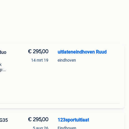
€ 295,00
uitlateneindhoven Ruud
14 mrt 19
eindhoven
k
p:
45
€ 295,00
123sportuitlaat
 G35
5 aug 26
Eindhoven