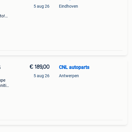
5 aug 26
Eindhoven
to!
d
er,
€ 189,00
CNL autoparts
5
5 aug 26
Antwerpen
upe
niti
tion:
e