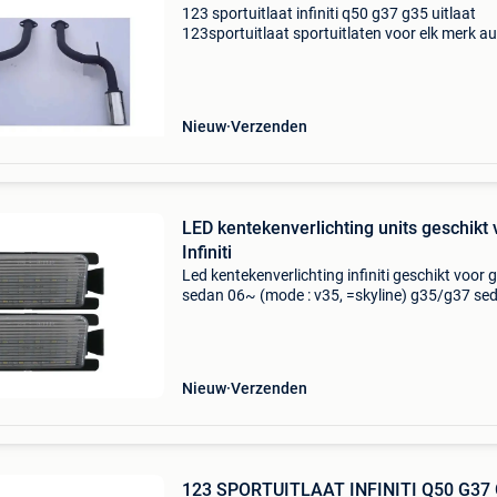
123 sportuitlaat infiniti q50 g37 g35 uitlaat
123sportuitlaat sportuitlaten voor elk merk au
Goed en goedkoop! Dit product is o.a. Passen
voor; infiniti q50 2013r-> infiniti g37 g35 uitlaa
Nieuw
Verzenden
LED kentekenverlichting units geschikt 
Infiniti
Led kentekenverlichting infiniti geschikt voor 
sedan 06~ (mode : v35, =skyline) g35/g37 se
06~ (mode : v36, =skyline) g37 coupe 2d 07~
(mode : cv36, =skyline) g37 convertible 2d 09
(mode : hv3
Nieuw
Verzenden
123 SPORTUITLAAT INFINITI Q50 G37