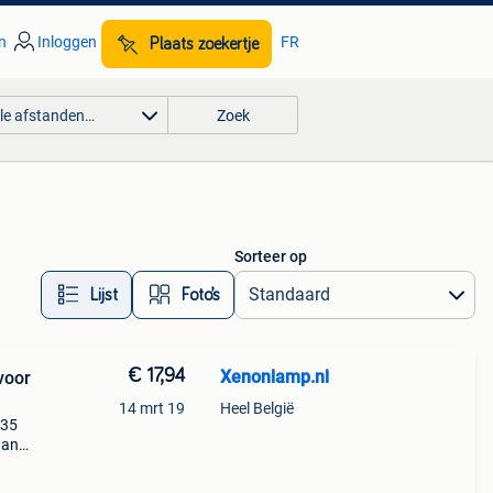
n
Inloggen
FR
Plaats zoekertje
lle afstanden…
Zoek
Sorteer op
Lijst
Foto’s
€ 17,94
Xenonlamp.nl
voor
14 mrt 19
Heel België
g35
dan
~