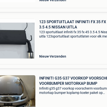
Nieuw
Verzenden
123 SPORTUITLAAT INFINITI FX 35 FX 45
3.5 4.5 NISSAN UITLA
123 sportuitlaat infiniti fx 35 fx 45 3.5 4.5 Nis
uitla 123sportuitlaat sportuitlaten voor elk me
auto! Goed en goedkoop! Dit product is o.a.
Passend voor: nissan 350z infiniti g35 infiniti 
Nieuw
Verzenden
INFINITI G35 G37 VOORKOP VOORSC
VOORBUMPER MOTORKAP BUMP
Infiniti g35 g37 voorkop voorscherm voorbum
motorkap bumper koplamp koeler paket op
aanvraag dit onderdeel past op de volgende
uitvoeringen: infiniti g coupé 9/1/2007 37 330
243 kw 9/1/2007 37