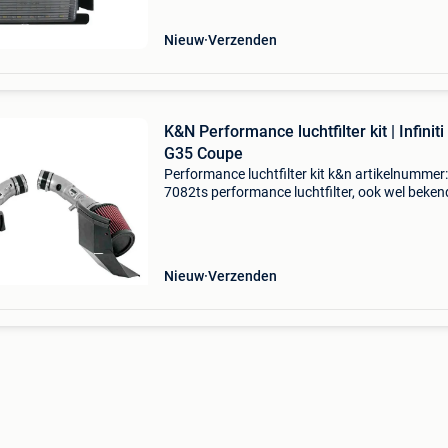
(mode : hv3
Nieuw
Verzenden
K&N Performance luchtfilter kit | Infiniti 
G35 Coupe
Performance luchtfilter kit k&n artikelnummer:
7082ts performance luchtfilter, ook wel beken
een open luchtfilter, is een opwindende toevo
voor autoliefhebbers die op zoek zijn naar v
Nieuw
Verzenden