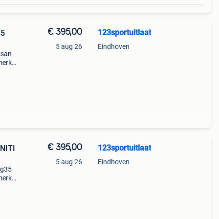
€ 395,00
123sportuitlaat
45
5 aug 26
Eindhoven
ssan
merk
x 3
€ 395,00
123sportuitlaat
NITI
5 aug 26
Eindhoven
 g35
merk
x 3