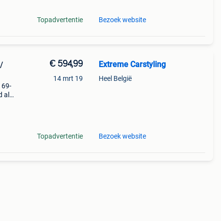
Topadvertentie
Bezoek website
€ 594,99
Extreme Carstyling
/
14 mrt 19
Heel België
 69-
d als
eging
Topadvertentie
Bezoek website