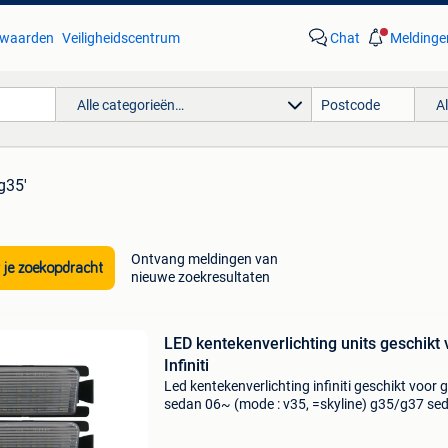
waarden
Veiligheidscentrum
Chat
Meldinge
Alle categorieën…
A
 g35'
Ontvang meldingen van
 je zoekopdracht
nieuwe zoekresultaten
LED kentekenverlichting units geschikt 
Infiniti
Led kentekenverlichting infiniti geschikt voor 
sedan 06~ (mode : v35, =skyline) g35/g37 se
06~ (mode : v36, =skyline) g37 coupe 2d 07~
(mode : cv36, =skyline) g37 convertible 2d 09