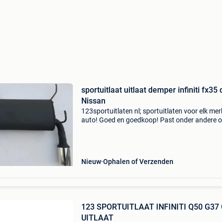
sportuitlaat uitlaat demper infiniti fx35 duo
Nissan
123sportuitlaten nl; sportuitlaten voor elk mer
auto! Goed en goedkoop! Past onder andere o
nissan 350z infiniti g35 infiniti fx 35 (vq35de)
3498ccm 280pk 206kw 2003-2008 infiniti fx 
(vk45de) 44
Nieuw
Ophalen of Verzenden
123 SPORTUITLAAT INFINITI Q50 G37
UITLAAT