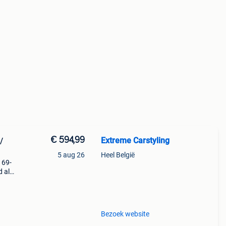
€ 594,99
Extreme Carstyling
/
5 aug 26
Heel België
 69-
d als
eging
Bezoek website