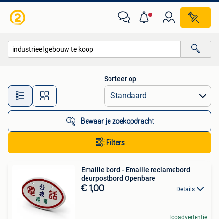
Alle categorieën…
Sorteer op
Alle afstanden…
Bewaar je zoekopdracht
Filters
Emaille bord - Emaille reclamebord
deurpostbord Openbare
€ 1,00
Details
Topadvertentie