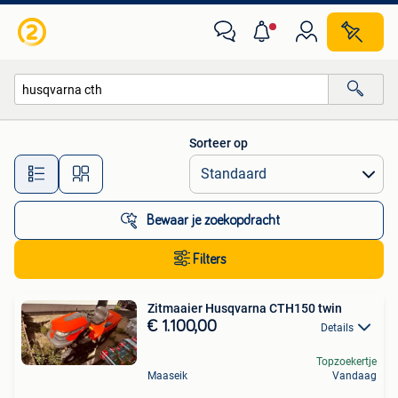
Alle categorieën…
Sorteer op
Alle afstanden…
Bewaar je zoekopdracht
Filters
Zitmaaier Husqvarna CTH150 twin
€ 1.100,00
Details
Topzoekertje
Maaseik
Vandaag