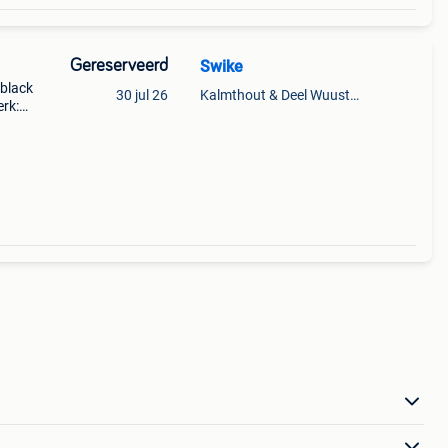
Gereserveerd
Swike
 black
30 jul 26
Kalmthout & Deel Wuustwezel
erk:
rden