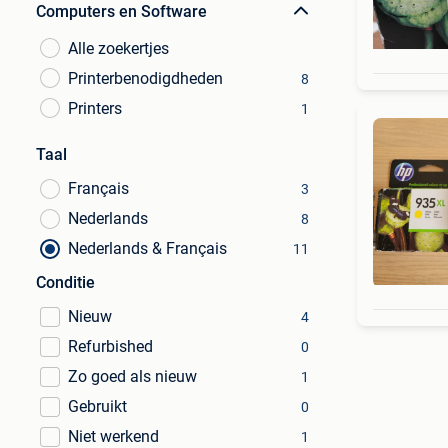
Computers en Software
Alle zoekertjes
Printerbenodigdheden
8
Printers
1
Taal
Français
3
Nederlands
8
Nederlands & Français
11
Conditie
Nieuw
4
Refurbished
0
Zo goed als nieuw
1
Gebruikt
0
Niet werkend
1