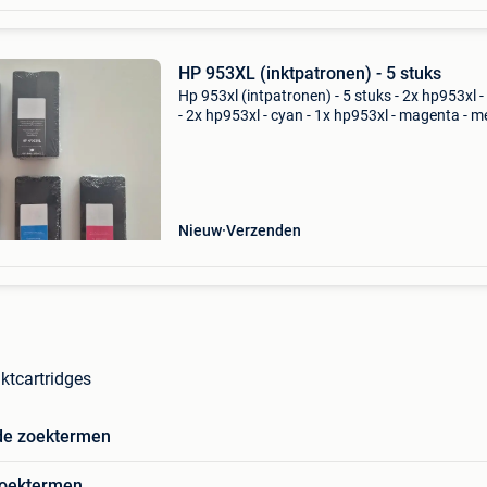
HP 953XL (inktpatronen) - 5 stuks
Hp 953xl (intpatronen) - 5 stuks - 2x hp953xl -
- 2x hp953xl - cyan - 1x hp953xl - magenta - m
armor owa (compatibel met hp printers) - wo
enkel samen verkocht als 1 geheel > zie foto
Nieuw
Verzenden
ktcartridges
de zoektermen
zoektermen