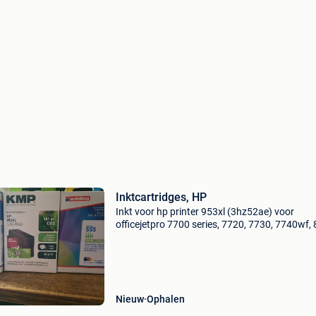
Inktcartridges, HP
Inkt voor hp printer 953xl (3hz52ae) voor
officejetpro 7700 series, 7720, 7730, 7740wf,
series, 8210, 8216, 8218, 8710, 8715, 8718, 8
8720 etc. 1 X zwart (3e foto, kmp) = €30 1 x z
e
Nieuw
Ophalen