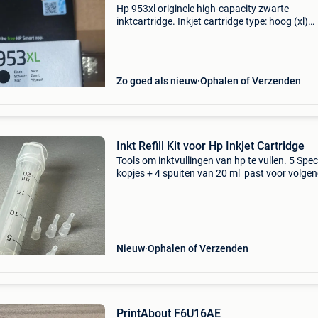
Hp 953xl originele high-capacity zwarte
inktcartridge. Inkjet cartridge type: hoog (xl)
rendement, type zwarte inkt: inkt op pigmentb
volume zwarte inkt: 42,5 ml, printkleuren: zwar
aantal per
Zo goed als nieuw
Ophalen of Verzenden
Inkt Refill Kit voor Hp Inkjet Cartridge
Tools om inktvullingen van hp te vullen. 5 Spec
kopjes + 4 spuiten van 20 ml past voor volge
ink 711 932 933 950 951 952 953 954 955 96
963 965 966 970 971 + xl varianten van deze
numm
Nieuw
Ophalen of Verzenden
PrintAbout F6U16AE