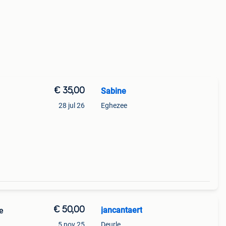
€ 35,00
Sabine
28 jul 26
Eghezee
€ 50,00
jancantaert
e
5 nov 25
Deurle