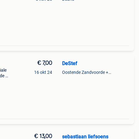
asis,
t,
€ 7,00
DeStef
iale
16 okt 24
Oostende Zandvoorde +Oostende
nde hp
0 962
€ 13,00
sebastiaan liefsoens