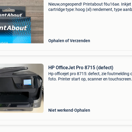
Nieuw,ongeopend! Printabout f6u16ae. Inkjet
cartridge type: hoog (xl) rendement, type aan
enkele verpakking, volume gekleurde inkt: 29 m
printkleuren: cyaan minder betalen en meer in
met onze
Ophalen of Verzenden
HP OfficeJet Pro 8715 (defect)
Hp officejet pro 8715: defect, zie foutmelding 
foto. Printer start op, scanner en touchscreen
werken, papier invoer werkt. Geeft fout “prob
met printerbenodigdheden” ondanks nieuwe
originele hp
Niet werkend
Ophalen