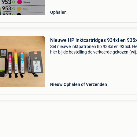
Ophalen
Nieuwe HP inktcartridges 934xl en 935x
Set nieuwe inktpatronen hp 934xl en 935xl. H
hier bij de bestelling de verkeerde gekozen (wij
hadden 953 nodig)en wegens het openen van
doosje kon deze niet meer teruggestuurd wor
Alles is
Nieuw
Ophalen of Verzenden