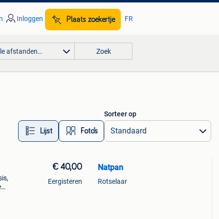
n
Inloggen
FR
Plaats zoekertje
lle afstanden…
Zoek
Sorteer op
Lijst
Foto’s
€ 40,00
Natpan
is,
Eergisteren
Rotselaar
e
d: