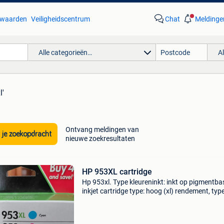
waarden
Veiligheidscentrum
Chat
Meldinge
Alle categorieën…
A
l'
Ontvang meldingen van
 je zoekopdracht
nieuwe zoekresultaten
HP 953XL cartridge
Hp 953xl. Type kleureninkt: inkt op pigmentbas
inkjet cartridge type: hoog (xl) rendement, typ
zwarte inkt: inkt op pigmentbasis, type aanbo
multi-verpakking, printkleuren: zwart, cyaan,
magenta