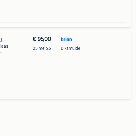
€ 95,00
brinn
l
elaas
25 mei 26
Diksmuide
 1
den.