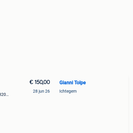
€ 150,00
Gianni Tolpe
28 jun 26
Ichtegem
 8200
719,
wart