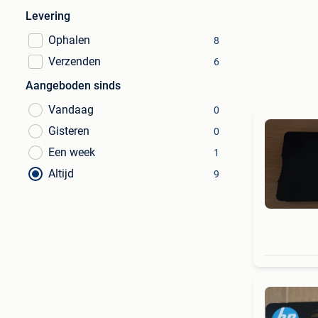
Levering
Ophalen
8
Verzenden
6
Aangeboden sinds
Vandaag
0
Gisteren
0
Een week
1
Altijd
9