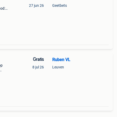
27 jun 26
Geetbets
bod:
l,
kt
Gratis
Ruben VL
op
8 jul 26
Leuven
leem