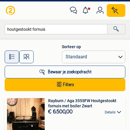
Alle categorieën…
Sorteer op
Alle afstanden…
Bewaar je zoekopdracht
Filters
Rayburn / Aga 355SFW Houtgestookt
fornuis met boiler Zwart
€ 6.500,00
Details