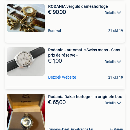
RODANIA verguld dameshorloge
€ 90,00
Details
Bornival
21 okt 19
Rodania - automatic Swiss mens - Sans
prix de réserve -
€ 1,00
Details
Bezoek website
21 okt 19
Rodania Dakar horloge - In originele box
€ 65,00
Details
Zingem+Deel Dikkelvenne En Nederzwalm-Hermelgem
Gisteren