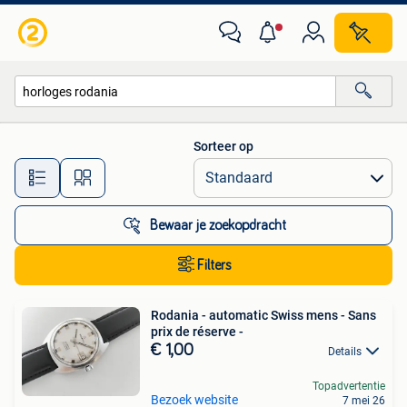
Alle categorieën…
Sorteer op
Alle afstanden…
Bewaar je zoekopdracht
Filters
Rodania - automatic Swiss mens - Sans
prix de réserve -
€ 1,00
Details
Topadvertentie
Bezoek website
7 mei 26