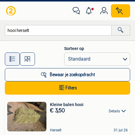
Alle categorieën…
Sorteer op
Alle afstanden…
Bewaar je zoekopdracht
Filters
Kleine balen hooi
€ 3,50
Details
Herselt
31 jul 26