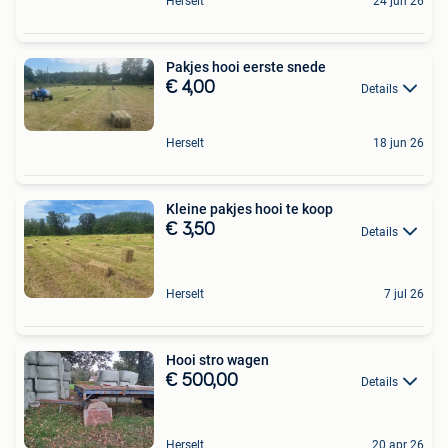
Herselt
24 jun 26
Pakjes hooi eerste snede
€ 4,00
Details
Herselt
18 jun 26
Kleine pakjes hooi te koop
€ 3,50
Details
Herselt
7 jul 26
Hooi stro wagen
€ 500,00
Details
Herselt
20 apr 26