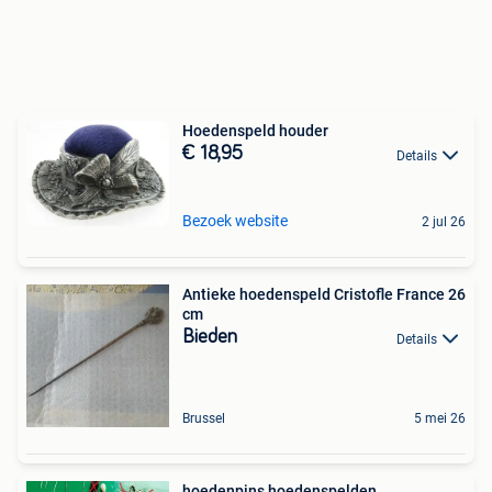
Hoedenspeld houder
€ 18,95
Details
Bezoek website
2 jul 26
Antieke hoedenspeld Cristofle France 26
cm
Bieden
Details
Brussel
5 mei 26
hoedenpins hoedenspelden