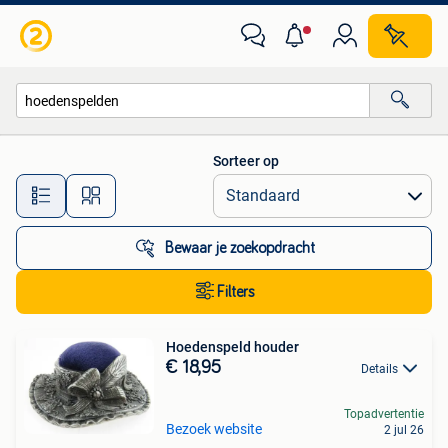
Alle categorieën…
Sorteer op
Alle afstanden…
Bewaar je zoekopdracht
Filters
Hoedenspeld houder
€ 18,95
Details
Topadvertentie
Bezoek website
2 jul 26