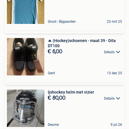
Groot - Bijgaarden
23 mrt 25
🔥 (Hockey)schoenen - maat 39 - Dita
DT100
€ 6,00
Details
Gent
13 dec 25
Ijshockey helm met vizier
€ 80,00
Details
Deurne
9 jul 26