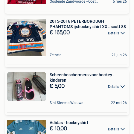
Oostende Zandvoorde +Oostende
5 mei 26
2015-2016 PETERBOROUGH
PHANTOMS ijshockey shirt XXL scott 88
€ 165,00
Details
Zelzate
21 jun 26
Scheenbeschermers voor hockey -
kinderen
€ 5,00
Details
Sint-Stevens-Woluwe
22 mrt 26
Adidas - hockeyshirt
€ 10,00
Details