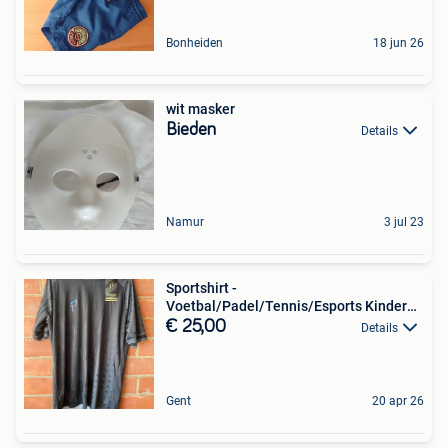
Bonheiden
18 jun 26
wit masker
Bieden
Details
Namur
3 jul 23
Sportshirt -
Voetbal/Padel/Tennis/Esports Kinderen
- Unisex
€ 25,00
Details
Gent
20 apr 26