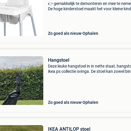
👉 gemakkelijk te demonteren en mee te neme
De hoge kinderstoel maakt het voor kleine kin
gemakkelijker om aan dezelfde tafel als
volwassenen te eten, wat helpt bij de ontwikke
van hun s
Zo goed als nieuw
Ophalen
Hangstoel
Deze leuke hangstoel in in nette staat, hangst
ikea ps collectie svinga. De stoel kan zowel bi
als buiten opgehangen worden. Prijs overeen 
komen...
Zo goed als nieuw
Ophalen
IKEA ANTILOP stoel