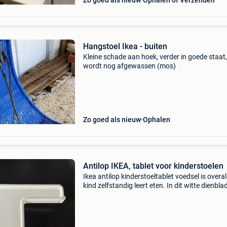
Zo goed als nieuw
Ophalen of Verzenden
Hangstoel Ikea - buiten
Kleine schade aan hoek, verder in goede staat, 
wordt nog afgewassen (mos)
Zo goed als nieuw
Ophalen
Antilop IKEA, tablet voor kinderstoelen
Ikea antilop kinderstoeltablet voedsel is overal 
kind zelfstandig leert eten. In dit witte dienbl
hoge zijkanten kun je eten en drinken bewaren
niet in je mond terechtkomt. Het is ook