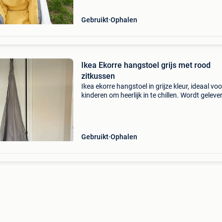
Gebruikt
Ophalen
Ikea Ekorre hangstoel grijs met rood
zitkussen
Ikea ekorre hangstoel in grijze kleur, ideaal voo
kinderen om heerlijk in te chillen. Wordt geleve
met een rood zitkussen. Let op: de
bevestigingsringen voor het plafond ontbreke
dienen zelf aa
Gebruikt
Ophalen