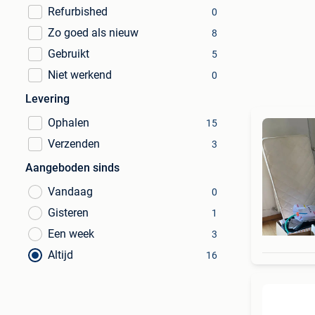
Refurbished
0
Zo goed als nieuw
8
Gebruikt
5
Niet werkend
0
Levering
Ophalen
15
Verzenden
3
Aangeboden sinds
Vandaag
0
Gisteren
1
Een week
3
Altijd
16