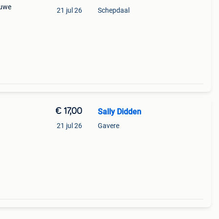
euwe
21 jul 26
Schepdaal
€ 17,00
Sally Didden
21 jul 26
Gavere