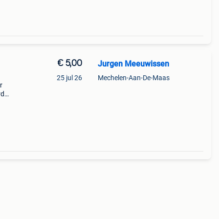
€ 5,00
Jurgen Meeuwissen
25 jul 26
Mechelen-Aan-De-Maas
r
rd
n en