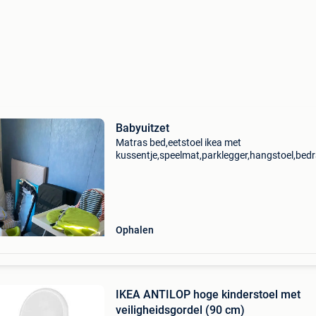
Babyuitzet
Matras bed,eetstoel ikea met
kussentje,speelmat,parklegger,hangstoel,bed
met hoes,plaspotje,dekbed kinderbed +overtr
flanel,verzorgingskussen met hoes,kled
Ophalen
IKEA ANTILOP hoge kinderstoel met
veiligheidsgordel (90 cm)