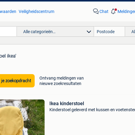
waarden
Veiligheidscentrum
Chat
Meldinge
Alle categorieën…
A
el ikea'
Ontvang meldingen van
 je zoekopdracht
nieuwe zoekresultaten
Ikea kinderstoel
Kinderstoel geleverd met kussen en voetenste