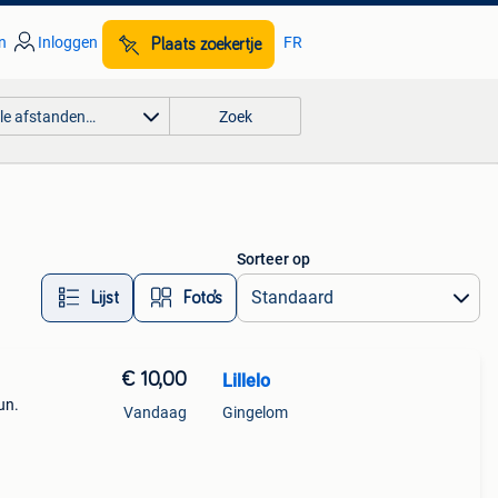
n
Inloggen
FR
Plaats zoekertje
lle afstanden…
Zoek
Sorteer op
Lijst
Foto’s
€ 10,00
Lillelo
un.
Vandaag
Gingelom