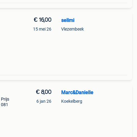
€ 16,00
selimi
15 mei 26
Vlezembeek
€ 8,00
Marc&Danielle
 Prijs
6 jan 26
Koekelberg
 1081