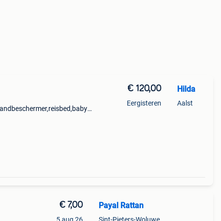
€ 120,00
Hilda
Eergisteren
Aalst
randbeschermer,reisbed,babysit
ekken katoen en
€ 7,00
Payal Rattan
5 aug 26
Sint-Pieters-Woluwe