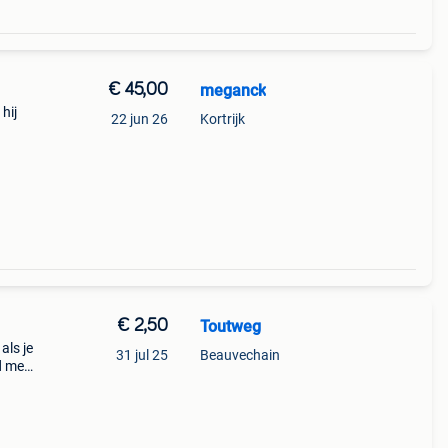
€ 45,00
meganck
hij
22 jun 26
Kortrijk
€ 2,50
Toutweg
als je
31 jul 25
Beauvechain
ad met
 dat