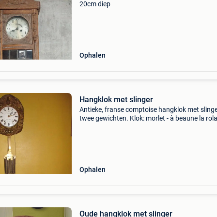
20cm diep
Ophalen
Hangklok met slinger
Antieke, franse comptoise hangklok met slinge
twee gewichten. Klok: morlet - à beaune la rol
Bieden vanaf 110 euro.
Ophalen
Oude hangklok met slinger