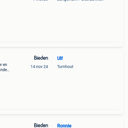
Bieden
Ulf
r en
14 nov 24
Turnhout
ande.
Bieden
Ronnie