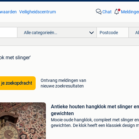
waarden
Veiligheidscentrum
Chat
Meldinge
Alle categorieën…
A
ok met slinger'
Ontvang meldingen van
 je zoekopdracht
nieuwe zoekresultaten
Antieke houten hangklok met slinger e
gewichten
Mooie oude hangklok, compleet met slinger e
gewichten. De klok heeft een klassiek design 
romeinse cijfers op de wijzerplaat. Het uurwerk
van hout en heeft een warme uitstraling. Een