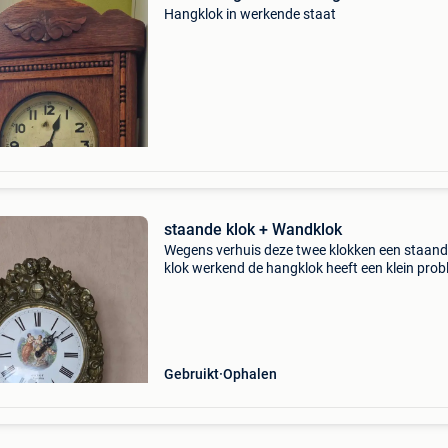
Hangklok in werkende staat
staande klok + Wandklok
Wegens verhuis deze twee klokken een staan
klok werkend de hangklok heeft een klein pro
met de slinger, maar denk snel opgelost door
kenner. Graag een bod voor de twee.
Gebruikt
Ophalen