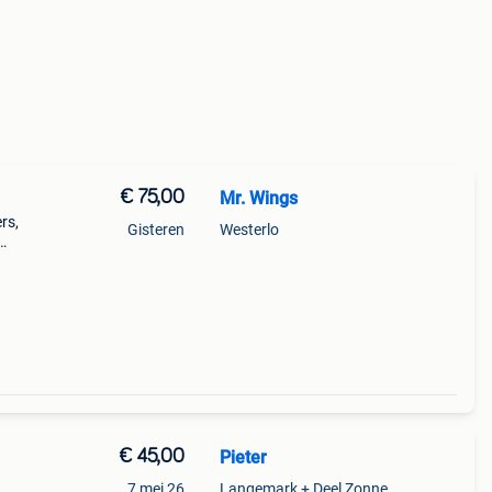
€ 75,00
Mr. Wings
rs,
Gisteren
Westerlo
 de
€ 45,00
Pieter
7 mei 26
Langemark + Deel Zonnebeke