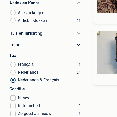
Antiek en Kunst
Alle zoekertjes
Antiek | Klokken
21
Huis en Inrichting
Immo
Taal
Français
6
Nederlands
24
Nederlands & Français
30
Conditie
Nieuw
0
Refurbished
0
Zo goed als nieuw
1