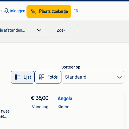
n
Inloggen
FR
Plaats zoekertje
lle afstanden…
Zoek
Sorteer op
Lijst
Foto’s
€ 35,00
Angela
n
Vandaag
Kinrooi
n twee
met
 is