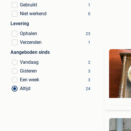
Gebruikt
1
Niet werkend
0
Levering
Ophalen
23
Verzenden
1
Aangeboden sinds
Vandaag
2
Gisteren
3
Een week
3
Altijd
24