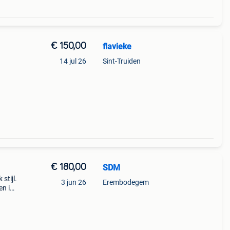
€ 150,00
flavieke
14 jul 26
Sint-Truiden
€ 180,00
SDM
stijl.
3 jun 26
Erembodegem
en is