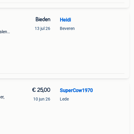
Bieden
Heidi
13 jul 26
Beveren
alen
€ 25,00
SuperCow1970
er,
10 jun 26
Lede