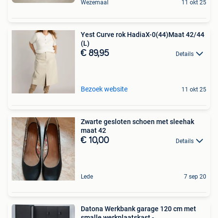
Wezemaal
11 okt 25
Yest Curve rok HadiaX-0(44)Maat 42/44
(L)
€ 89,95
Details
Bezoek website
11 okt 25
Zwarte gesloten schoen met sleehak
maat 42
€ 10,00
Details
Lede
7 sep 20
Datona Werkbank garage 120 cm met
smalle werkplaatskast -