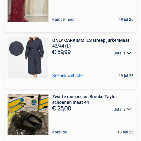
Kampenhout
19 jul 26
ONLY CARKIMMI LS streep jurk44Maat
42/44 (L)
€ 59,99
Details
Bezoek website
19 jul 26
Zwarte mocassins Brooke Tayler
schoenen maat 44
€ 25,00
Details
Koksijde
13 feb 25