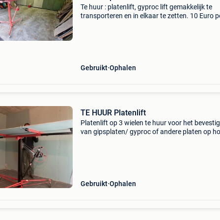
Te huur : platenlift, gyproc lift gemakkelijk te
transporteren en in elkaar te zetten. 10 Euro p
dag/ 50 euro per week / borg 100 euro. Minim
dagen huur. Tot 3,5 meter hoog.
Gebruikt
Ophalen
TE HUUR Platenlift
Platenlift op 3 wielen te huur voor het bevesti
van gipsplaten/ gyproc of andere platen op h
ook geschikt voor schuine wanden. De lift hee
hefvermogen van 68 kg en een werkhoogte va
Gebruikt
Ophalen