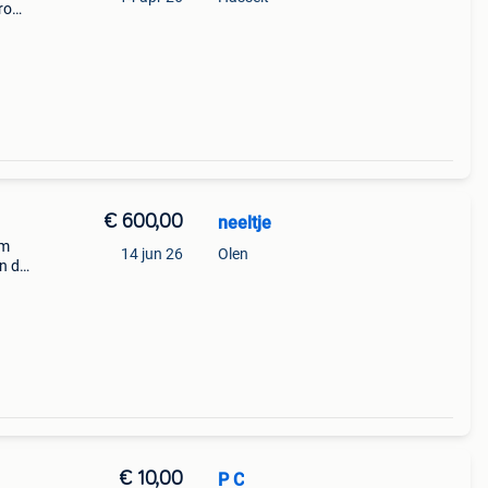
ro
€ 600,00
neeltje
om
14 jun 26
Olen
n de
: 75
€ 10,00
P C