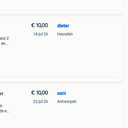
€ 10,00
dieter
18 jul 26
Heusden
lano 2
, en
nog
€ 10,00
sani
er
22 jul 26
Antwerpen
an
ds en
lbaar
 1220