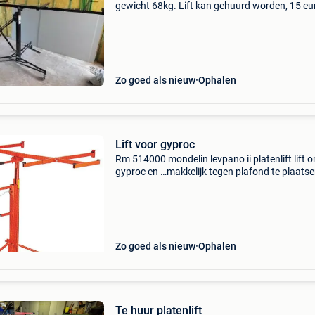
gewicht 68kg. Lift kan gehuurd worden, 15 eu
per dag. 60 Euro per week. Minimale
verhuurperiode 3 dagen
Zo goed als nieuw
Ophalen
Lift voor gyproc
Rm 514000 mondelin levpano ii platenlift lift 
gyproc en …makkelijk tegen plafond te plaatse
lift is makkelijk opvouwbaar en zeer praktisch
hoogte plaat horizontaal: 4 m - max. Belasting
kg
Zo goed als nieuw
Ophalen
Te huur platenlift