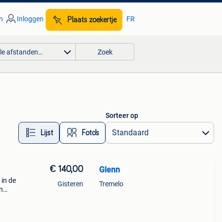
n
Inloggen
FR
Plaats zoekertje
lle afstanden…
Zoek
Sorteer op
Lijst
Foto’s
€ 140,00
Glenn
 in de
Gisteren
Tremelo
n
bouw
te