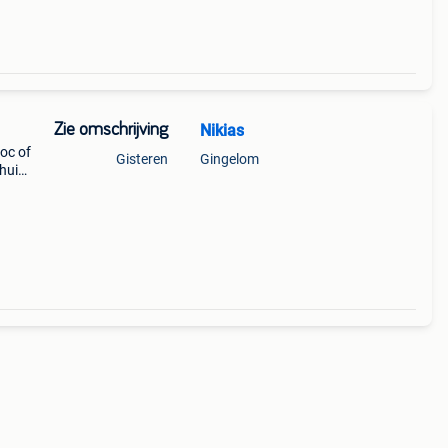
Zie omschrijving
Nikias
roc of
Gisteren
Gingelom
chuine
 kg