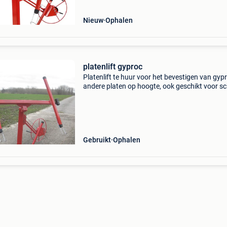
Nieuw
Ophalen
platenlift gyproc
Platenlift te huur voor het bevestigen van gyp
andere platen op hoogte, ook geschikt voor s
wanden. De lift heeft een hefvermogen van 68
en een maximale werkhoogte van 335 cm. De
bouwli
Gebruikt
Ophalen