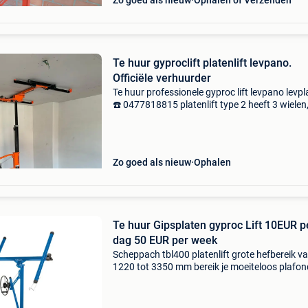
Zo goed als nieuw
Ophalen of Verzenden
Te huur gyproclift platenlift levpano.
Officiële verhuurder
Te huur professionele gyproc lift levpano levp
☎️ 0477818815 platenlift type 2 heeft 3 wielen
kan bijgevolg makkelijker gebruikt worden op
werven waar veel leidingen of buissystemen 
niet
Zo goed als nieuw
Ophalen
Te huur Gipsplaten gyproc Lift 10EUR p
dag 50 EUR per week
Scheppach tbl400 platenlift grote hefbereik v
1220 tot 3350 mm bereik je moeiteloos plafon
schuine wanden. De platenlift is tot 60° kante
met een draagvermogen tot 68 kg panelen tot
x