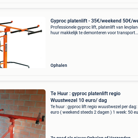
Gyproc platenlift - 35€/weekend 50€/w
Professionele gyproc lift, platenlift van levplan
huur makkelijk te demonteren voor transport
centraal regelbare armen: 0,6 - 0,9 - 1,2m max.
Hoogte plaat horizontaal: 4m laadhoogte: 0,
laadver
Ophalen
Te Huur : gyproc platenlift regio
Wuustwezel 10 euro/ dag
Te huur : gyproc lift regio wuustwezel per dag:
euro ( weekend steeds 2 dagen ) 1 week: 50 eu
vraag een waarborg van 100 euro die u uitera
terug krijgt als de lift ongeschonden terug wor