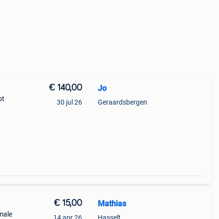
€ 140,00
Jo
ot
30 jul 26
Geraardsbergen
 van
€ 15,00
Mathias
male
14 apr 26
Hasselt