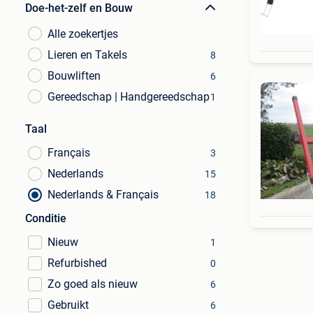
Doe-het-zelf en Bouw
Alle zoekertjes
Lieren en Takels
8
Bouwliften
6
Gereedschap | Handgereedschap
1
Taal
Français
3
Nederlands
15
Nederlands & Français
18
Conditie
Nieuw
1
Refurbished
0
Zo goed als nieuw
6
Gebruikt
6