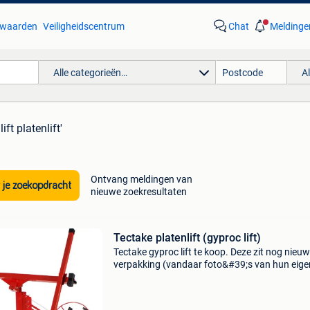
waarden
Veiligheidscentrum
Chat
Meldinge
Alle categorieën…
A
ift platenlift'
Ontvang meldingen van
 je zoekopdracht
nieuwe zoekresultaten
Tectake platenlift (gyproc lift)
Tectake gyproc lift te koop. Deze zit nog nieuw
verpakking (vandaar foto&#39;s van hun eige
website). Te koop wegens wijziging in de ver
plannen en niet langer nodig. Ze werd al even 