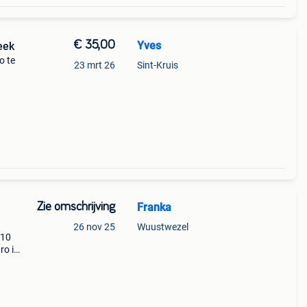
€ 35,00
Yves
eek
o te
23 mrt 26
Sint-Kruis
82m
Zie omschrijving
Franka
26 nov 25
Wuustwezel
 10
ro ik
ard
dt