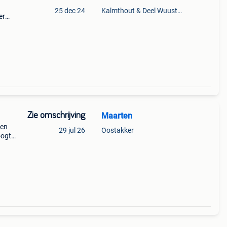
25 dec 24
Kalmthout & Deel Wuustwezel
er
aal 2
Zie omschrijving
Maarten
gen
29 jul 26
Oostakker
oogte,
ft een
n 14