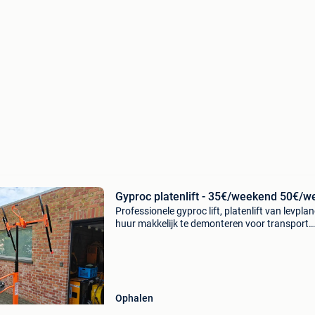
Gyproc platenlift - 35€/weekend 50€/w
Professionele gyproc lift, platenlift van levplan
huur makkelijk te demonteren voor transport
centraal regelbare armen: 0,6 - 0,9 - 1,2m max.
Hoogte plaat horizontaal: 4m laadhoogte: 0,
laadver
Ophalen