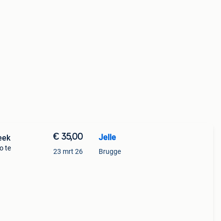
€ 35,00
Jelle
eek
o te
23 mrt 26
Brugge
82m