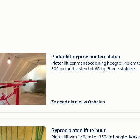
Platenlift gyproc houten platen
Platenlift eenmansbediening hoogte 140 cm t
300 cm heft lasten tot 65 kg. Brede stabiele
statiefpoten met 3 zwenkbare wielen voorzien
rem. Voor montage van gipsplaten houten of
metalen platen bo
Zo goed als nieuw
Ophalen
Gyproc platenlift te huur.
Platenlift van 140cm tot 350cm hoogte. Maxi