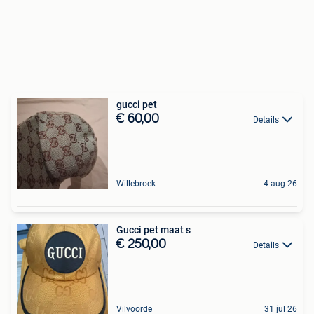
gucci pet
€ 60,00
Details
Willebroek
4 aug 26
Gucci pet maat s
€ 250,00
Details
Vilvoorde
31 jul 26