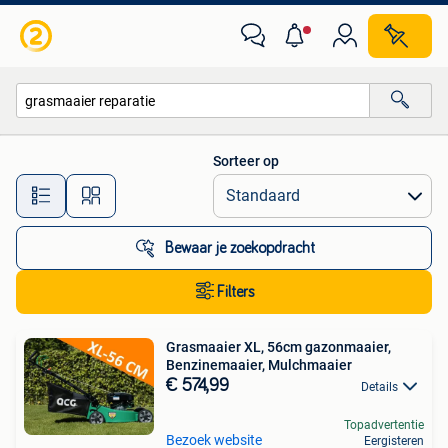
Alle categorieën…
Sorteer op
Alle afstanden…
Bewaar je zoekopdracht
Filters
Grasmaaier XL, 56cm gazonmaaier,
Benzinemaaier, Mulchmaaier
€ 574,99
Details
Topadvertentie
Bezoek website
Eergisteren