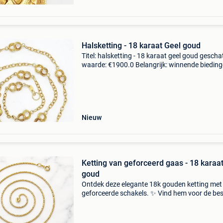
Halsketting - 18 karaat Geel goud
Titel: halsketting - 18 karaat geel goud gescha
waarde: €1900.0 Belangrijk: winnende biedin
zijn exclusief 9% koperbescherming + €3
combinatie-ketting van 12,75 g 18k geel gou
inb
Nieuw
Ketting van geforceerd gaas - 18 karaa
goud
Ontdek deze elegante 18k gouden ketting met
geforceerde schakels. ✨ Vind hem voor de be
prijs op „harrisson.fr”