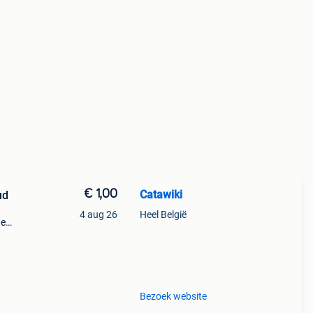
€ 1,00
Catawiki
ud
4 aug 26
Heel België
de
 + €3
Bezoek website