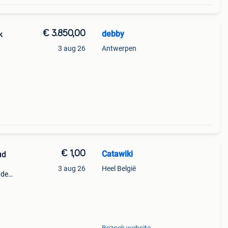
€ 3.850,00
debby
k
3 aug 26
Antwerpen
€ 1,00
Catawiki
ud
3 aug 26
Heel België
nde
 + €3