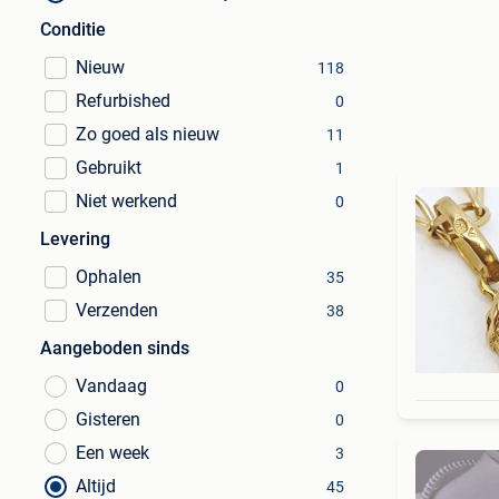
Conditie
Nieuw
118
Refurbished
0
Zo goed als nieuw
11
Gebruikt
1
Niet werkend
0
Levering
Ophalen
35
Verzenden
38
Aangeboden sinds
Vandaag
0
Gisteren
0
Een week
3
Altijd
45