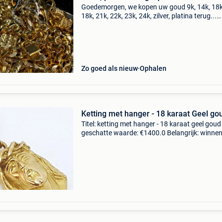
Goedemorgen, we kopen uw goud 9k, 14k, 18k
18k, 21k, 22k, 23k, 24k, zilver, platina terug...
Contante betaling of bankoverschrijving. Als u
vragen heeft, aarzel dan niet, wij staan klaar 
te antw
Zo goed als nieuw
Ophalen
Ketting met hanger - 18 karaat Geel go
Titel: ketting met hanger - 18 karaat geel goud
geschatte waarde: €1400.0 Belangrijk: winne
biedingen zijn exclusief 9% koperbescherming
ketting en hanger met het beeltenis van chris