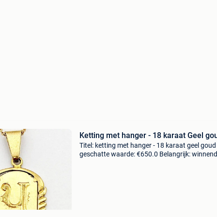
Ketting met hanger - 18 karaat Geel go
Titel: ketting met hanger - 18 karaat geel goud
geschatte waarde: €650.0 Belangrijk: winnen
biedingen zijn exclusief 9% koperbescherming
collier van 50 cm, geelgoud 18k van 1,69 g, me