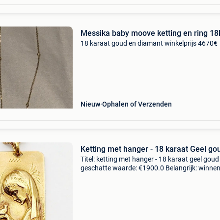
Messika baby moove ketting en ring 18
18 karaat goud en diamant winkelprijs 4670€
Nieuw
Ophalen of Verzenden
Ketting met hanger - 18 karaat Geel go
Titel: ketting met hanger - 18 karaat geel goud
geschatte waarde: €1900.0 Belangrijk: winne
biedingen zijn exclusief 9% koperbescherming
collar van 61 cm, geel goud 18k, gewicht 9,08