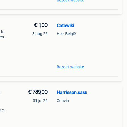
Bezoek website
€ 1,00
Catawiki
tte
3 aug 26
Heel België
gen
ddoos
Bezoek website
€ 789,00
Harrisson.sasu
t
31 jul 26
Couvin
ste