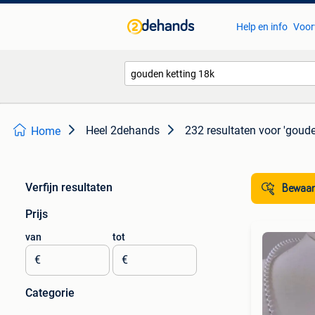
Help en info
Voor
Heel 2dehands
232 resultaten
voor 'goude
Home
Verfijn resultaten
Bewaar
Prijs
van
tot
€
€
Categorie