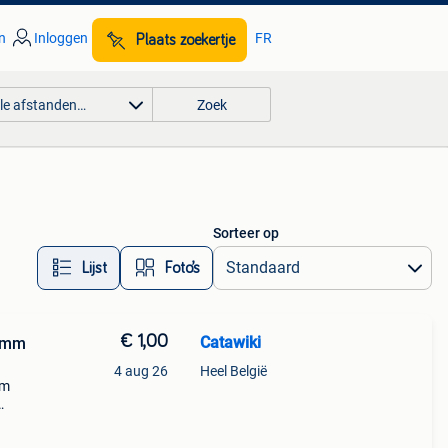
n
Inloggen
FR
Plaats zoekertje
lle afstanden…
Zoek
Sorteer op
Lijst
Foto’s
€ 1,00
Catawiki
5 mm
4 aug 26
Heel België
mm
g met