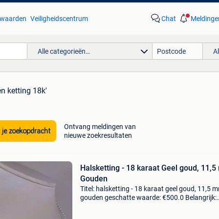
waarden
Veiligheidscentrum
Chat
Meldinge
Alle categorieën…
A
n ketting 18k'
Ontvang meldingen van
 je zoekopdracht
nieuwe zoekresultaten
Halsketting - 18 karaat Geel goud, 11,
Gouden
Titel: halsketting - 18 karaat geel goud, 11,5 
gouden geschatte waarde: €500.0 Belangrijk:
winnende biedingen zijn exclusief 9%
koperbescherming + €3 een unieke halskettin