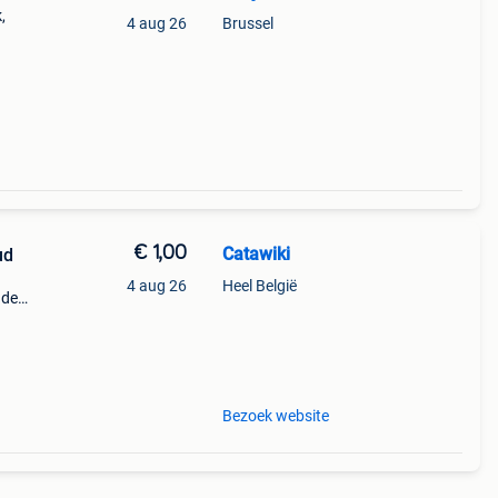
,
4 aug 26
Brussel
om u
€ 1,00
Catawiki
ud
4 aug 26
Heel België
nde
 + €3
Bezoek website