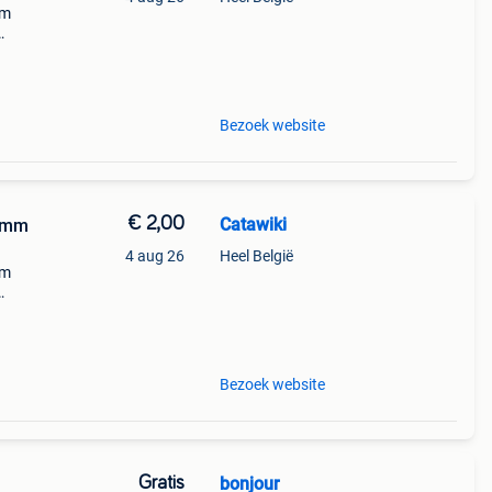
mm
g met
Bezoek website
€ 2,00
Catawiki
5 mm
4 aug 26
Heel België
mm
g met
Bezoek website
Gratis
bonjour