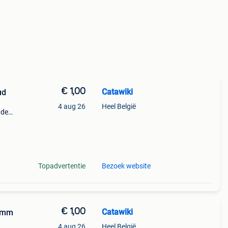
€ 1,00
Catawiki
ud
4 aug 26
Heel België
nde
 + €3
Topadvertentie
Bezoek website
€ 1,00
Catawiki
5 mm
4 aug 26
Heel België