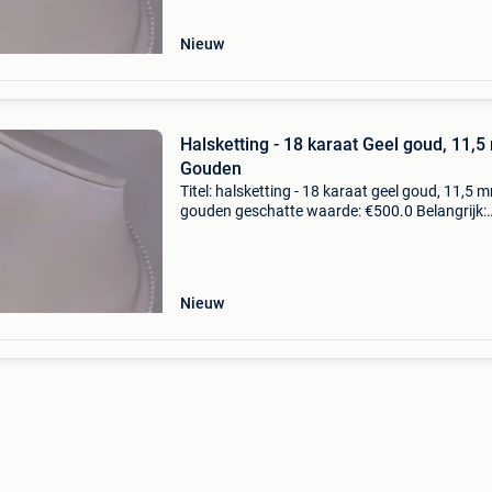
een topkwa
Nieuw
Halsketting - 18 karaat Geel goud, 11,
Gouden
Titel: halsketting - 18 karaat geel goud, 11,5 
gouden geschatte waarde: €500.0 Belangrijk:
winnende biedingen zijn exclusief 9%
koperbescherming + €3 een unieke halskettin
een topkwa
Nieuw