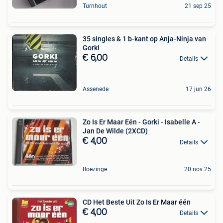
Turnhout
21 sep 25
35 singles & 1 b-kant op Anja-Ninja van
Gorki
€ 6,00
Details
Assenede
17 jun 26
Zo Is Er Maar Eén - Gorki - Isabelle A -
Jan De Wilde (2XCD)
€ 4,00
Details
Boezinge
20 nov 25
CD Het Beste Uit Zo Is Er Maar één
€ 4,00
Details