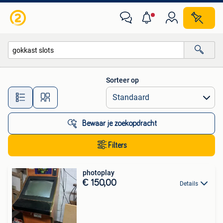
Alle categorieën…
Sorteer op
Alle afstanden…
Bewaar je zoekopdracht
Filters
photoplay
€ 150,00
Details