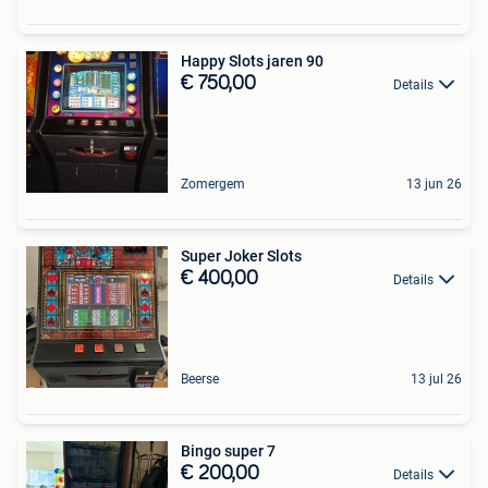
Happy Slots jaren 90
€ 750,00
Details
Zomergem
13 jun 26
Super Joker Slots
€ 400,00
Details
Beerse
13 jul 26
Bingo super 7
€ 200,00
Details