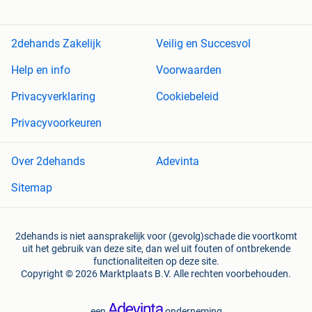
2dehands Zakelijk
Veilig en Succesvol
Help en info
Voorwaarden
Privacyverklaring
Cookiebeleid
Privacyvoorkeuren
Over 2dehands
Adevinta
Sitemap
2dehands is niet aansprakelijk voor (gevolg)schade die voortkomt
uit het gebruik van deze site, dan wel uit fouten of ontbrekende
functionaliteiten op deze site.
Copyright © 2026 Marktplaats B.V. Alle rechten voorbehouden.
een
onderneming