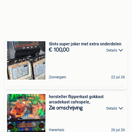
Slots super joker met extra onderdelen
€ 100,00
Details
Zomergem
22 jul 26
hersteller flipperkast gokkast
arcadekast cafespele,
Zie omschrijving
Details
Herentals
26 jul 26