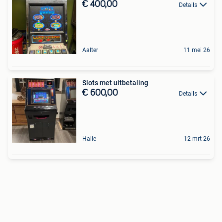
€ 400,00
Details
Aalter
11 mei 26
Slots met uitbetaling
€ 600,00
Details
Halle
12 mrt 26