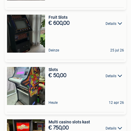
Fruit Slots
€ 600,00
Details
Deinze
25 jul 26
Slots
€ 50,00
Details
Heule
12 apr 26
Multi casino slots kast
€ 750,00
Details