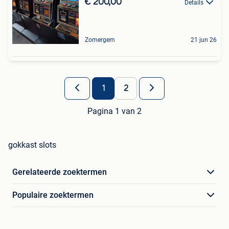
€ 200,00
Details
Zomergem
21 jun 26
1
2
Pagina 1 van 2
gokkast slots
Gerelateerde zoektermen
Populaire zoektermen