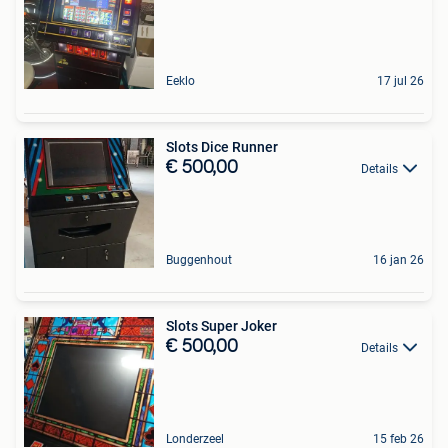
Eeklo
17 jul 26
Slots Dice Runner
€ 500,00
Details
Buggenhout
16 jan 26
Slots Super Joker
€ 500,00
Details
Londerzeel
15 feb 26