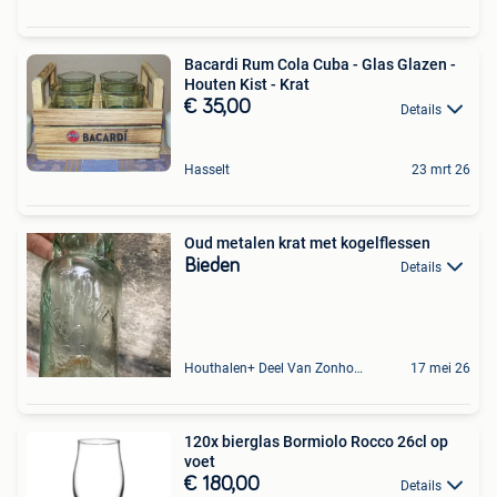
Bacardi Rum Cola Cuba - Glas Glazen -
Houten Kist - Krat
€ 35,00
Details
Hasselt
23 mrt 26
Oud metalen krat met kogelflessen
Bieden
Details
Houthalen+ Deel Van Zonhoven En Zolder
17 mei 26
120x bierglas Bormiolo Rocco 26cl op
voet
€ 180,00
Details