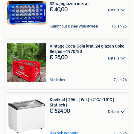
32 wijnglazen in krat
€ 40,00
Details
Kalmthout & Deel Wuustwezel
15 jan 26
Vintage Coca-Cola krat, 24 glazen Coke
flesjes –1970/80
€ 25,00
Details
Mechelen
7 jun 26
Koelkist | 296L | Wit | +2°C/+15°C |
Statisch |
€ 824,00
Details
Bezoek website
7 jun 26