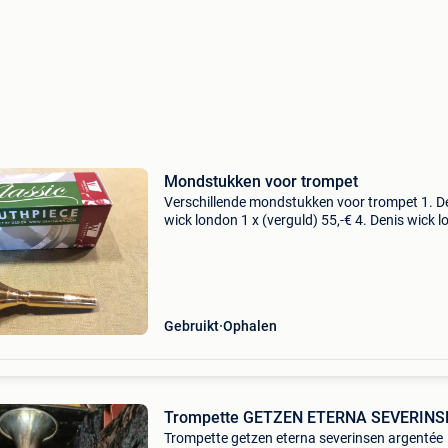
Mondstukken voor trompet
Verschillende mondstukken voor trompet 1. D
wick london 1 x (verguld) 55,-€ 4. Denis wick 
2 w (verzilverd) 40,-€ 6. Schilke 18 (verzilverd)
8. Schilke 22 (verzilverd) 5
Gebruikt
Ophalen
Trompette GETZEN ETERNA SEVERINS
Trompette getzen eterna severinsen argentée