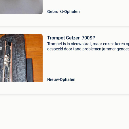
Gebruikt
Ophalen
Trompet Getzen 700SP
Trompet is in nieuwstaat, maar enkele keren o
gespeeld door tand problemen jammer genoe
moeten stoppen met spelen. Inclusief koffer e
mondstuk geen deukje of krasje te bespeuren 
echt nieuw
Nieuw
Ophalen