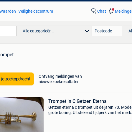
waarden
Veiligheidscentrum
Chat
Meldinge
Alle categorieën…
A
rompet'
Ontvang meldingen van
 je zoekopdracht
nieuwe zoekresultaten
Trompet in C Getzen Eterna
Getzen eterna c trompet uit de jaren 70. Mode
grote boring. Uitstekend tijdperk van het merk.
en zijdeachtig geluid. Mechanica in perfect
werkende staat. Vernis is over het algemeen 
bewa