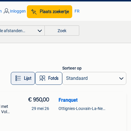
n
Inloggen
FR
Plaats zoekertje
lle afstanden…
Zoek
Sorteer op
Lijst
Foto’s
€ 950,00
Franquet
l met
29 mei 26
Ottignies-Louvain-La-Neuve
 Vol
goed