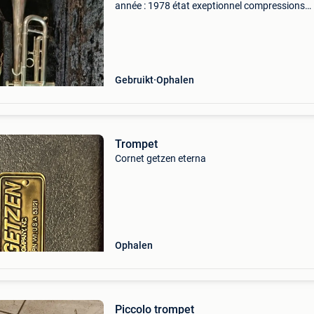
année : 1978 état exeptionnel compressions
parfaites n°: sk 34217 ayant appartenu à milo
struvay.
Gebruikt
Ophalen
Trompet
Cornet getzen eterna
Ophalen
Piccolo trompet