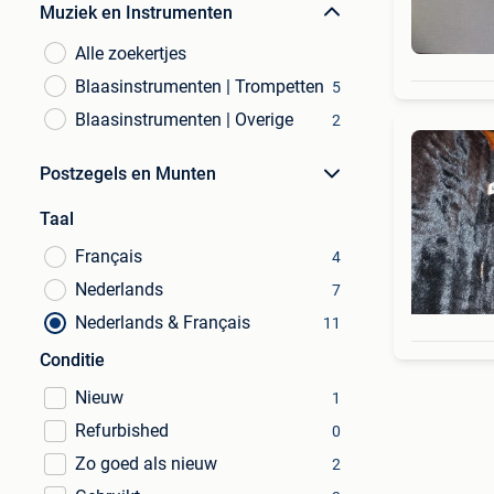
Muziek en Instrumenten
Alle zoekertjes
Blaasinstrumenten | Trompetten
5
Blaasinstrumenten | Overige
2
Postzegels en Munten
Taal
Français
4
Nederlands
7
Nederlands & Français
11
Conditie
Nieuw
1
Refurbished
0
Zo goed als nieuw
2