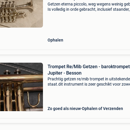
Getzen eterna piccolo, weg wegens weinig geb
Is volledig in orde gebracht, inclusief staander,
mondstuk en kast.
Ophalen
Trompet Re/Mib Getzen - baroktrompet -
Jupiter - Besson
Prachtig getzen re/mib trompet in uitstekende
staat.dit instrument is zeer geschikt voor zow
solistisch spel als orkestgebruik en staat bek
zijn heldere , krachtige klank en fijne intonatie .
Zo goed als nieuw
Ophalen of Verzenden