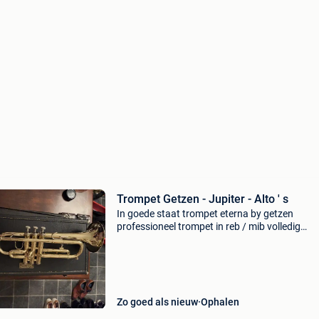
Trompet Getzen - Jupiter - Alto ' s
In goede staat trompet eterna by getzen
professioneel trompet in reb / mib volledig
onderhoud + testen van yonatie . Met koffer 
mobstuk ( wel verkrijgbaar ) serie nummer : sk
44673 vraagprijs : 1
Zo goed als nieuw
Ophalen