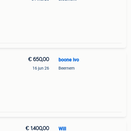
u
€ 650,00
boone ivo
16 jun 26
Beernem
€ 1.400,00
Will