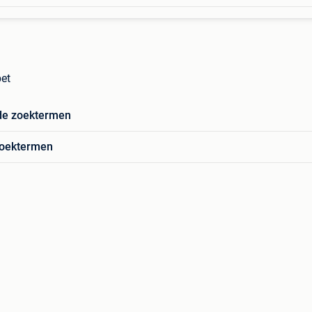
et
de zoektermen
zoektermen