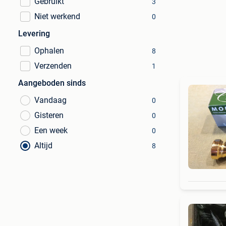
Gebruikt
3
Niet werkend
0
Levering
Ophalen
8
Verzenden
1
Aangeboden sinds
Vandaag
0
Gisteren
0
Een week
0
Altijd
8