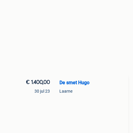
€ 1.400,00
De smet Hugo
30 jul 23
Laarne
geen