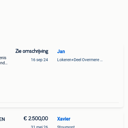
Zie omschrijving
Jan
enis
16 sep 24
Lokeren+Deel Overmere En Zele
london
 50,-€
€ 2.500,00
Xavier
EN
31 mei 26
Stoumont