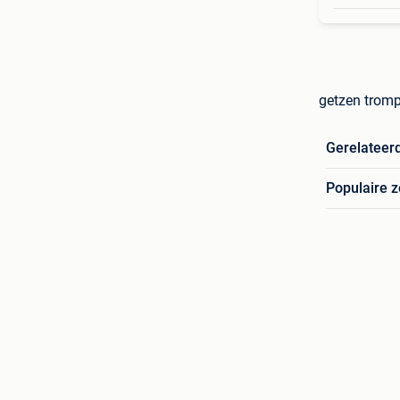
getzen tromp
Gerelateer
Populaire 