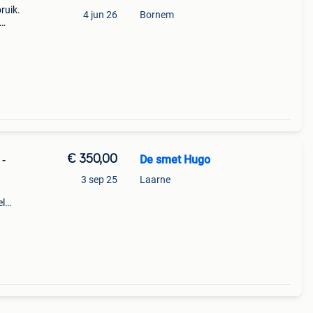
ruik.
4 jun 26
Bornem
€ 350,00
De smet Hugo
3 sep 25
Laarne
el
ent om