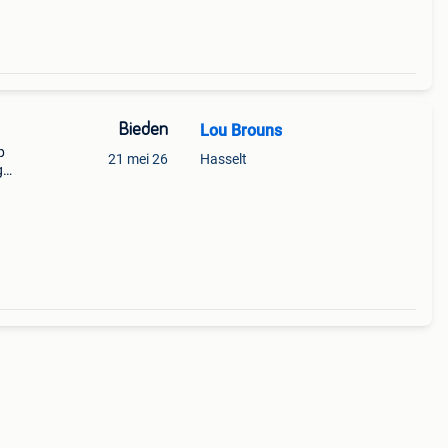
Bieden
Lou Brouns
p
21 mei 26
Hasselt
g
n
is