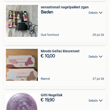
sensationail nagelpakket zgan
Bieden
Details
Oud-Turnhout
29 jul 26
Moods Gellac kleurenset
€ 10,00
Details
Riemst
27 jul 26
Gitti Nagellak
€ 19,90
Details