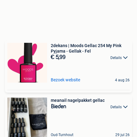
2dekans | Moods Gellac 254 My Pink
Pyjama - Gellak - Fel
€ 5,99
Details
Bezoek website
4 aug 26
meanail nagelpakket gellac
Bieden
Details
Oud-Turnhout
29 jul 26