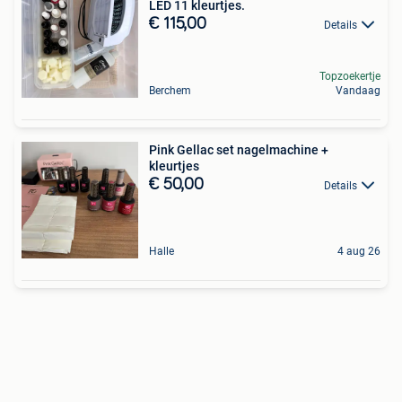
LED 11 kleurtjes.
€ 115,00
Details
Topzoekertje
Berchem
Vandaag
Pink Gellac set nagelmachine +
kleurtjes
€ 50,00
Details
Halle
4 aug 26