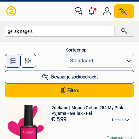
Alle categorieën…
Sorteer op
Alle afstanden…
Bewaar je zoekopdracht
Filters
2dekans | Moods Gellac 254 My Pink
Pyjama - Gellak - Fel
€ 5,99
Details
Topadvertentie