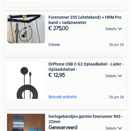
Forerunner 255 (uitstekend) + HRM Pro
band + cadansmeter
€ 275,00
Details
Dilbeek
26 jun 26
DrPhone USB C G2 Oplaadkabel - Lader -
Oplaadstation -
€ 12,95
Details
Bezoek website
26 jun 26
horlogebandjes garmin forerunner 965 -
22mm
Gereserveerd
Details