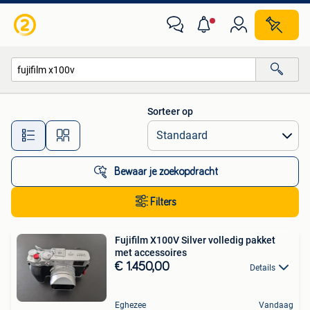
Alle categorieën…
Sorteer op
Alle afstanden…
Bewaar je zoekopdracht
Filters
Fujifilm X100V Silver volledig pakket
met accessoires
€ 1.450,00
Details
Eghezee
Vandaag